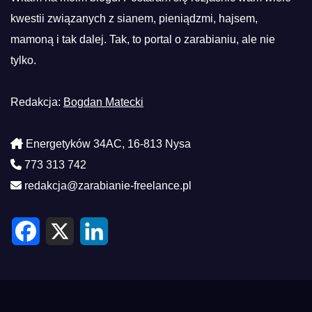
kwestii związanych z sianem, pieniądzmi, hajsem,
mamoną i tak dalej. Tak, to portal o zarabianiu, ale nie
tylko.
Redakcja:
Bogdan Matecki
Energetyków 34AC, 16-813 Nysa
773 313 742
redakcja@zarabianie-freelance.pl
F
X
L
a
i
c
n
e
k
b
e
o
d
o
I
k
n