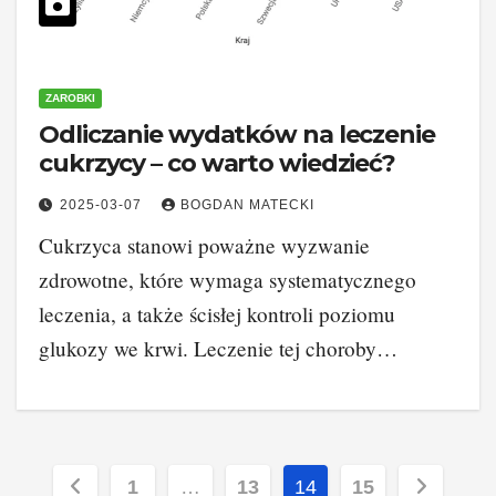
ZAROBKI
Odliczanie wydatków na leczenie
cukrzycy – co warto wiedzieć?
2025-03-07
BOGDAN MATECKI
Cukrzyca stanowi poważne wyzwanie
zdrowotne, które wymaga systematycznego
leczenia, a także ścisłej kontroli poziomu
glukozy we krwi. Leczenie tej choroby…
Stronicowanie
1
…
13
14
15