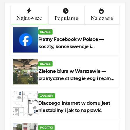
Najnowsze
Popularne
Na czasie
BIZNES
Płatny Facebook w Polsce —
koszty, konsekwencje i
rozwiązania dla firm
BIZNES
Zielone biura w Warszawie —
praktyczne strategie esg i realne
oszczędności
ZAROBKI
Dlaczego internet w domu jest
niestabilny i jak to naprawić
PODATKI