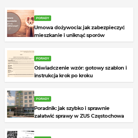
PORADY
Umowa dożywocia: jak zabezpieczyć
mieszkanie i uniknąć sporów
PORADY
Oświadczenie wzór: gotowy szablon i
instrukcja krok po kroku
PORADY
Poradnik: jak szybko i sprawnie
załatwić sprawy w ZUS Częstochowa