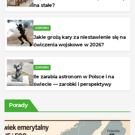
na stałe?
ZAROBKI
Jakie grożą kary za niestawienie się na
ćwiczenia wojskowe w 2026?
ZAROBKI
Ile zarabia astronom w Polsce i na
świecie — zarobki i perspektywy
Porady