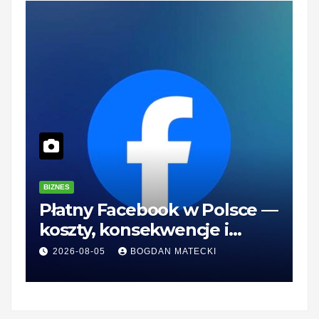
BIZNES
B
Płatny Facebook w Polsce —
Z
koszty, konsekwencje i
—
rozwiązania dla firm
r
2026-08-05
BOGDAN MATECKI