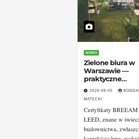
BIZNES
Zielone biura w
Warszawie —
praktyczne
strategie esg i
2026-08-05
BOGDA
realne oszczędn
MATECKI
Certyfikaty BREEAM 
LEED, znane w świec
budownictwa, zwłaszc
kontekście biur, zysku