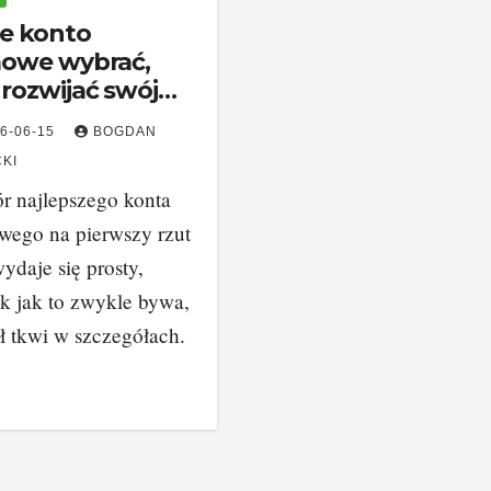
ie konto
mowe wybrać,
 rozwijać swój
nes?
6-06-15
BOGDAN
KI
 najlepszego konta
wego na pierwszy rzut
ydaje się prosty,
k jak to zwykle bywa,
ł tkwi w szczegółach.