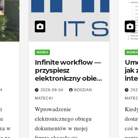
BIZNES
BIZNES
Infinite workflow —
Umo
przyspiesz
jak
elektroniczny obieg
inte
dokumentów i
spo
N
2026-08-04
BOGDAN
202
ości
zmniejsz błędy
MATECKI
MATEC
i
Wprowadzenie
Kied
ie
elektronicznego obiegu
dost
za w
dokumentów w mojej
coś w
ją na
firmie okazało się
papie