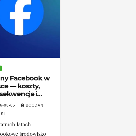
tny Facebook w
sce — koszty,
sekwencje i
iązania dla firm
6-08-05
BOGDAN
KI
atnich latach
bookowe środowisko