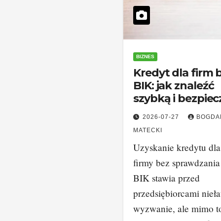
BIZNES
Kredyt dla firm 
BIK: jak znaleźć
szybką i bezpie
ofertę
2026-07-27
BOGDA
MATECKI
Uzyskanie kredytu dla
firmy bez sprawdzani
BIK stawia przed
przedsiębiorcami nieł
wyzwanie, ale mimo to