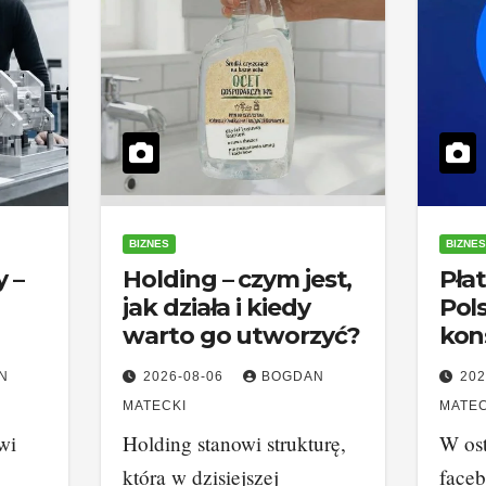
BIZNES
BIZNES
 –
Holding – czym jest,
Pła
jak działa i kiedy
Pol
warto go utworzyć?
kon
rozw
N
2026-08-06
BOGDAN
202
MATECKI
MATEC
wi
Holding stanowi strukturę,
W ost
która w dzisiejszej
face