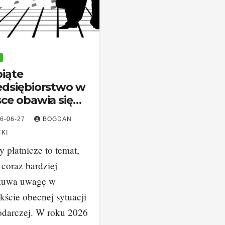
piąte
edsiębiorstwo w
sce obawia się
kructwa –
6-06-27
BOGDAN
czyny i co
KI
na zrobić?
y płatnicze to temat,
 coraz bardziej
kuwa uwagę w
kście obecnej sytuacji
odarczej. W roku 2026