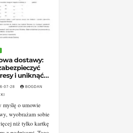
wa dostawy:
 zabezpieczyć
resy i uniknąć
rów
6-07-28
BOGDAN
KI
y myślę o umowie
awy, wyobrażam sobie
ięcej niż tylko kartkę
ru z podpisami. Tego