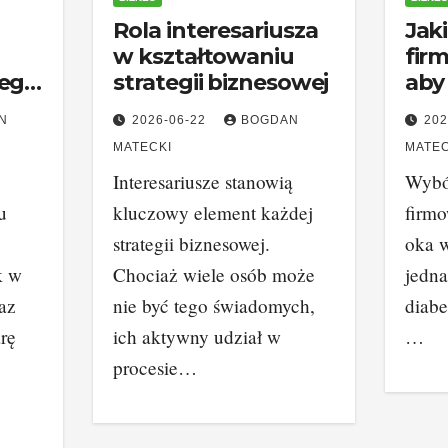
Rola interesariusza
Jak
w kształtowaniu
fir
eg
strategii biznesowej
aby
biz
N
2026-06-22
BOGDAN
202
MATECKI
MATEC
Interesariusze stanowią
Wybór
u
kluczowy element każdej
firmo
strategii biznesowej.
oka w
k w
Chociaż wiele osób może
jedna
az
nie być tego świadomych,
diabe
rę
ich aktywny udział w
…
procesie…