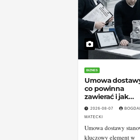
BIZNES
Umowa dostawy
co powinna
zawierać i jak
zabezpieczyć
2026-08-07
BOGDA
interesy stron
MATECKI
Umowa dostawy stano
kluczowy element w