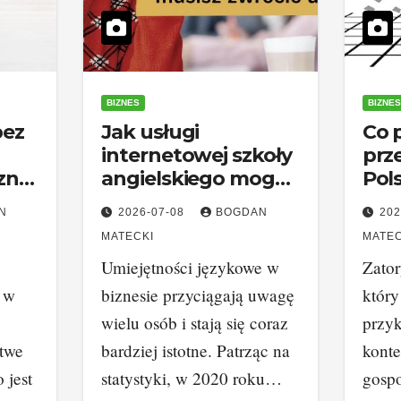
BIZNES
BIZNES
bez
Jak usługi
Co 
internetowej szkoły
prz
czną
angielskiego mogą
Pol
przyspieszyć rozwój
ban
N
2026-07-08
BOGDAN
202
Twojego biznesu
przy
MATECKI
MATEC
moż
Umiejętności językowe w
Zator
a w
biznesie przyciągają uwagę
który
wielu osób i stają się coraz
przy
atwe
bardziej istotne. Patrząc na
konte
 jest
statystyki, w 2020 roku…
gosp