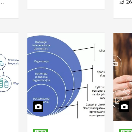
rm…
aż 2
BIZNES
BIZNES