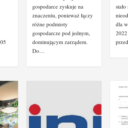
gospodarce zyskuje na
stało
znaczeniu, ponieważ łączy
nieo
różne podmioty
dla w
gospodarcze pod jednym,
2022
605
dominującym zarządem.
prze
Do…