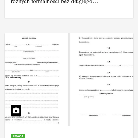
różnych formalności bez długiego…
PRACA