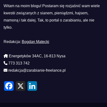
Witam na moim blogu! Postaram się rozjaśnić wam wiele
kwestii związanych z sianem, pieniądzmi, hajsem,
mamoną i tak dalej. Tak, to portal o zarabianiu, ale nie
tylko.
Redakcja:
Bogdan Matecki
Energetyków 34AC, 16-813 Nysa
773 313 742
redakcja@zarabianie-freelance.pl
F
X
L
a
i
c
n
e
k
b
e
o
d
o
I