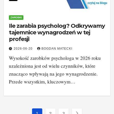
ZAROBKI
Ile zarabia psycholog? Odkrywamy
tajemnice wynagrodzeń w tej
profesji
2026-06-20
BOGDAN MATECKI
Wysokość zarobków psychologa w 2026 roku
uzależniona jest od wielu czynników, które
znacząco wpływają na jego wynagrodzenie.
Przede wszystkim, kluczowym…
Stronicowanie
1
2
3