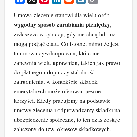
a
nt
n
e
yk
o
Umowa zlecenie stanowi dla wielu osób
c
er
k
d
o
p
wygodny sposób zarabiania pieniędzy
,
e
e
e
di
p
y
zwłaszcza w sytuacji, gdy nie chcą lub nie
b
st
dI
t
Li
mogą podjąć etatu. Co istotne, mimo że jest
o
n
n
to umowa cywilnoprawna, która nie
o
k
zapewnia wielu uprawnień, takich jak prawo
k
do płatnego urlopu czy
stabilność
zatrudnienia
, w kontekście składek
emerytalnych może oferować pewne
korzyści. Kiedy pracujemy na podstawie
umowy zlecenia i odprowadzamy składki na
ubezpieczenie społeczne, to ten czas zostaje
zaliczony do tzw. okresów składkowych.