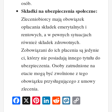
osób.
Składki na ubezpieczenia społeczne:
Zleceniobiorcy mają obowiązek
opłacania składek emerytalnych i
rentowych, a w pewnych sytuacjach
również składek zdrowotnych.
Zobowiązani do ich płacenia są jedynie
ci, którzy nie posiadają innego tytułu do
ubezpieczenia. Osoby zatrudnione na
etacie mogą być zwolnione z tego
obowiązku przysługującego z umowy
zlecenia.
F
X
Pi
Li
R
W
C
a
nt
n
e
yk
o