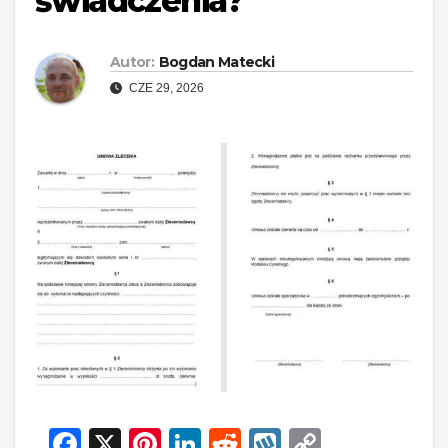
świadczenia?
Autor:
Bogdan Matecki
CZE 29, 2026
F
X
Pi
Li
R
W
C