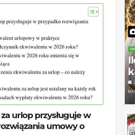
lop przysługuje w przypadku rozwiązania
walent urlopowy w praktyce
ółczynnik ekwiwalentu w 2026 roku?
ZA
iwalentu w 2026 roku zmienia się w
I
siąca
k
zenia ekwiwalentu za urlop – co należy
S
walentu za urlop jest ustalany na każdy rok
r
MA
asadach wypłaty ekwiwalentu w 2026 roku?
z
za urlop przysługuje w
rozwiązania umowy o