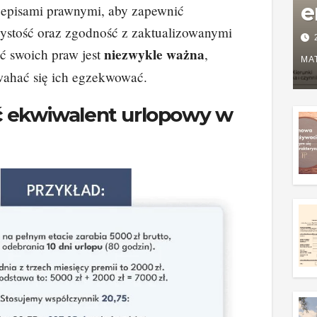
e
episami prawnymi, aby zapewnić
ystość oraz zgodność z zaktualizowanymi
P
niezwykle ważna
 swoich praw jest
,
w
MA
 wahać się ich egzekwować.
g
ć ekwiwalent urlopowy w
z