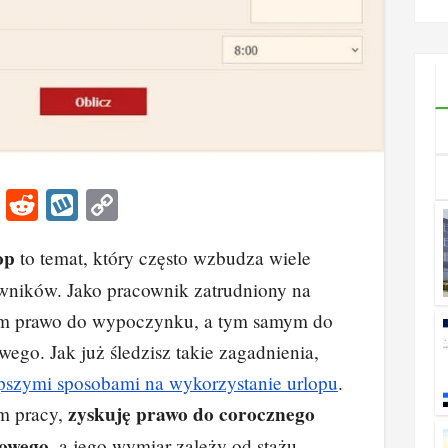
godziny i
kontakt
Li
R
W
C
n
e
yk
o
op
to temat, który często wzbudza wiele
k
d
o
p
wników. Jako pracownik zatrudniony na
e
di
p
y
m prawo do wypoczynku, a tym samym do
dI
t
Li
go. Jak już śledzisz takie zagadnienia,
n
n
epszymi sposobami na wykorzystanie urlopu
.
k
zyskuję prawo do corocznego
m pracy,
owego
, a jego wymiar zależy od stażu