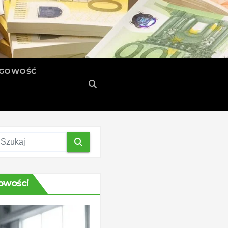
ĘGOWOŚĆ
owości