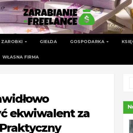
ZAROBKI
GIEŁDA
GOSPODARKA
KSI
WŁASNA FIRMA
awidłowo
N
yć ekwiwalent za
 Praktyczny