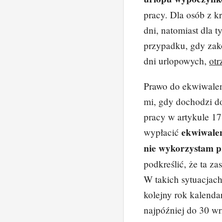
pracy. Dla osób z k
dni, natomiast dla t
przypadku, gdy zak
dni urlopowych,
ot
Prawo do ekwiwalen
mi, gdy dochodzi d
pracy w artykule 17
ekwiwalen
wypłacić
nie wykorzystam p
podkreślić, że ta z
W takich sytuacjach
kolejny rok kalenda
najpóźniej do 30 wr