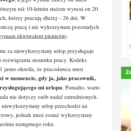
rótszym niż 10-letnim stażem wynosi on 20
ych, którzy pracują dłużej – 26 dni. W
ończę pracę i nie wykorzystam pozostałych
rzymam ekwiwalent pieniężny
.
tu za niewykorzystany urlop przysługuje
o rozwiązania stosunku pracy. Kodeks
1 jasno określa, że pracodawca musi
Z
t w momencie, gdy ja, jako pracownik,
rzysługującego mi urlopu
. Ponadto, warto
asada nie dotyczy osób nadal zatrudnionych.
 niewykorzystany urlop przechodzi na
rzowy, jednak musi zostać wykorzystany
ześnia następnego roku.