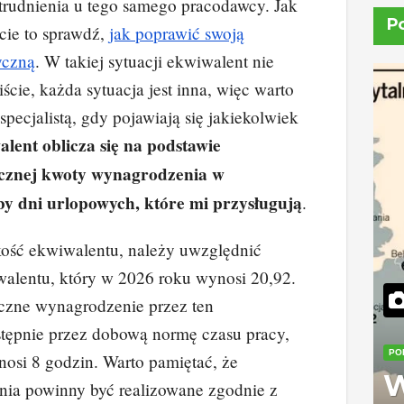
trudnienia u tego samego pracodawcy. Jak
P
cie to sprawdź,
jak poprawić swoją
yczną
. W takiej sytuacji ekwiwalent nie
ście, każda sytuacja jest inna, więc warto
specjalistą, gdy pojawiają się jakiekolwiek
lent oblicza się na podstawie
ęcznej kwoty wynagrodzenia w
zby dni urlopowych, które mi przysługują
.
ość ekwiwalentu, należy uwzględnić
alentu, który w 2026 roku wynosi 20,92.
ęczne wynagrodzenie przez ten
stępnie przez dobową normę czasu pracy,
PO
osi 8 godzin. Warto pamiętać, że
W
enia powinny być realizowane zgodnie z