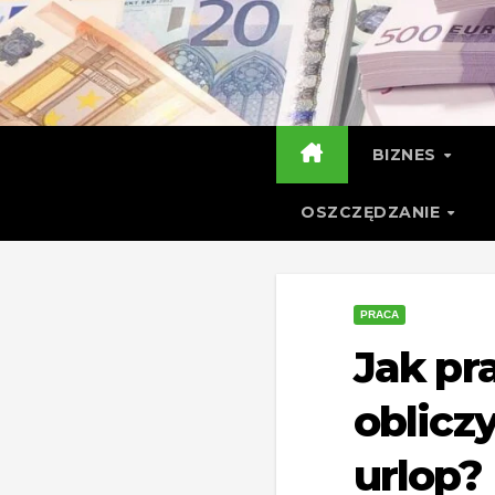
Skip
to
content
BIZNES
OSZCZĘDZANIE
PRACA
Jak pr
oblicz
urlop?