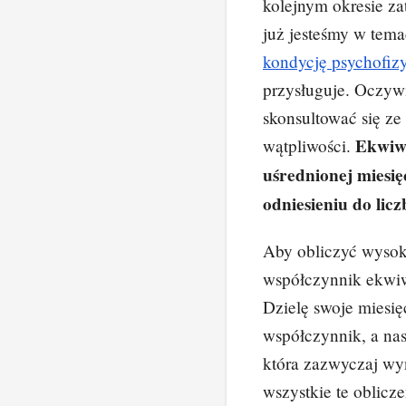
kolejnym okresie za
już jesteśmy w tema
kondycję psychofiz
przysługuje. Oczywi
skonsultować się ze 
Ekwiwa
wątpliwości.
uśrednionej miesi
odniesieniu do lic
Aby obliczyć wysok
współczynnik ekwiw
Dzielę swoje miesi
współczynnik, a na
która zazwyczaj wyn
wszystkie te oblicz