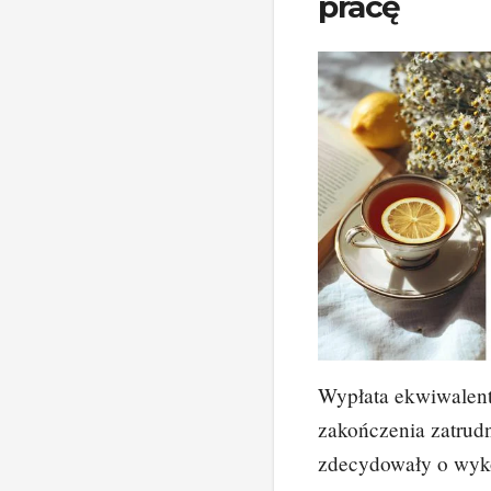
pracę
Wypłata ekwiwalentu
zakończenia zatrudn
zdecydowały o wyko