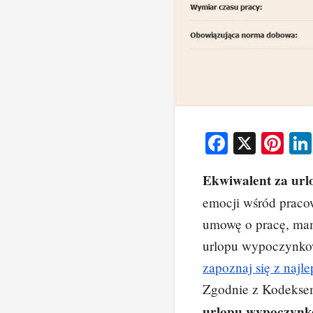
F
X
Pi
a
nt
Ekwiwalent za url
c
er
emocji wśród praco
e
e
umowę o pracę, ma
b
st
urlopu wypoczynkowe
o
zapoznaj się z najl
o
Zgodnie z Kodekse
k
urlopu wypoczynk