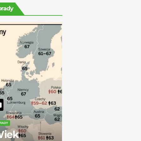
ile można
orady
zarobić?
RADY
iek