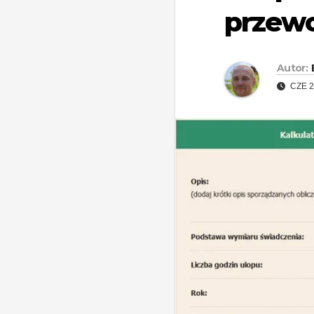
przew
Autor:
CZE 2