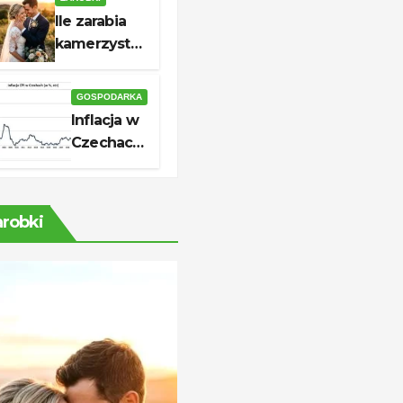
skutecznej
Ile zarabia
aplikacji
kamerzysta?
Stawki i
realne
GOSPODARKA
zarobki
Inflacja w
Czechach
2026: ile
wynosi i
co
arobki
oznacza
dla cen?