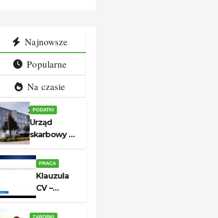
aplikacji
dl
Najnowsze
Popularne
Na czasie
PODATKI
Urząd
skarbowy w
Białogardzie
– adres,
PRACA
godziny i
Klauzula
kontakt
CV –
aktualny
wzór do
ZAROBKI