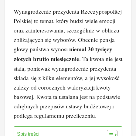
a
nt
n
e
yk
o
Wynagrodzenie prezydenta Rzeczypospolitej
c
er
k
d
o
p
Polskiej to temat, który budzi wiele emocji
e
e
e
di
p
y
oraz zainteresowania, szczególnie w obliczu
b
st
dI
t
Li
zbliżających się wyborów. Obecnie pensja
o
n
n
niemal 30 tysięcy
głowy państwa wynosi
o
k
złotych brutto miesięcznie
. Ta kwota nie jest
k
stała, ponieważ wynagrodzenie prezydenta
składa się z kilku elementów, a jej wysokość
zależy od corocznych waloryzacji kwoty
bazowej. Kwota ta ustalana jest na podstawie
odrębnych przepisów ustawy budżetowej i
podlega regularnemu przeliczeniu.
Spis treści