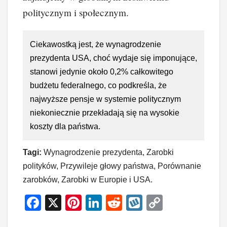
politycznym i społecznym.
Ciekawostką jest, że wynagrodzenie
prezydenta USA, choć wydaje się imponujące,
stanowi jedynie około 0,2% całkowitego
budżetu federalnego, co podkreśla, że
najwyższe pensje w systemie politycznym
niekoniecznie przekładają się na wysokie
koszty dla państwa.
Tagi:
Wynagrodzenie prezydenta, Zarobki
polityków, Przywileje głowy państwa, Porównanie
zarobków, Zarobki w Europie i USA.
F
X
Pi
Li
R
W
C
a
nt
n
e
yk
o