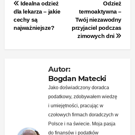
c
er
k
d
o
p
Nawigacja
Idealna odzież
Odzież
dla lekarza – jakie
termoaktywna –
e
e
e
di
p
y
wpisu
cechy są
Twój niezawodny
b
st
dI
t
Li
najważniejsze?
przyjaciel podczas
o
n
n
zimowych dni
o
k
k
Autor:
Bogdan Matecki
Jako doświadczony doradca
podatkowy, zdobywałem wiedzę
i umiejętności, pracując w
czołowych firmach doradczych w
Polsce i na świecie. Moja pasja
do finansów i podatków