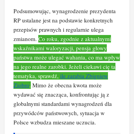
Podsumowując, wynagrodzenie prezydenta
RP ustalane jest na podstawie konkretnych
przepisów prawnych i regularnie ulega
zmianom.
Co roku, zgodnie z aktualnymi
wskaźnikami waloryzacji, pensja głowy
państwa może ulegać wahania, co ma wpływ
na jego realne zarobki. Jeżeli ciekawi cię ta
tematyka, sprawdź,
ile zarabia Zbigniew
Ziobro
.
Mimo że obecna kwota może
wydawać się znacząca, konfrontując ją z
globalnymi standardami wynagrodzeń dla
przywódców państwowych, sytuacja w
Polsce wzbudza mieszane uczucia.