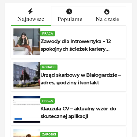
Najnowsze
Popularne
Na czasie
PRACA
Zawody dla introwertyka – 12
spokojnych ścieżek kariery
unerquicklich
PODATKI
Urząd skarbowy w Białogardzie –
adres, godziny i kontakt
PRACA
Klauzula CV – aktualny wzór do
skutecznej aplikacji
ZAROBKI