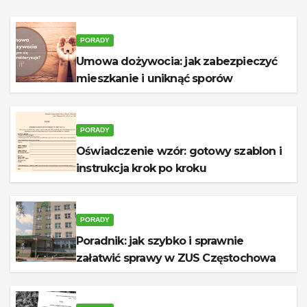
PORADY
Umowa dożywocia: jak zabezpieczyć
mieszkanie i uniknąć sporów
PORADY
Oświadczenie wzór: gotowy szablon i
instrukcja krok po kroku
PORADY
Poradnik: jak szybko i sprawnie
załatwić sprawy w ZUS Częstochowa