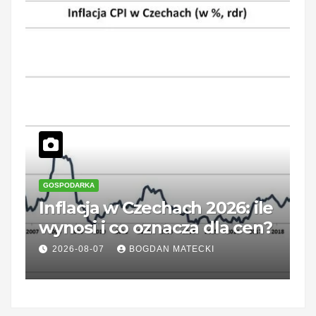
PRACA
wy w
Klauzula CV – aktua
 adres,
do skutecznej aplika
takt
AN MATECKI
2026-08-07
BOGDAN MATEC