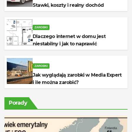
Stawki, koszty i realny dochód
ZAROBKI
Dlaczego internet w domu jest
niestabilny i jak to naprawić
ZAROBKI
Jak wyglądają zarobki w Media Expert
i ile można zarobić?
Porady