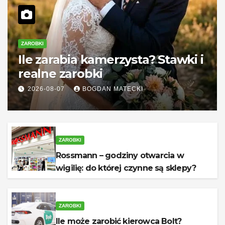
ZAROBKI
Ile zarabia kamerzysta? Stawki i
realne zarobki
2026-08-07
BOGDAN MATECKI
ZAROBKI
Rossmann – godziny otwarcia w
wigilię: do której czynne są sklepy?
ZAROBKI
Ile może zarobić kierowca Bolt?