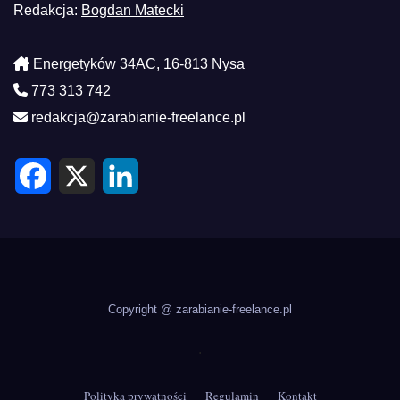
Redakcja:
Bogdan Matecki
Energetyków 34AC, 16-813 Nysa
773 313 742
redakcja@zarabianie-freelance.pl
F
X
L
a
i
c
n
e
k
b
e
o
d
o
I
k
n
Copyright @ zarabianie-freelance.pl
.
Polityka prywatności
Regulamin
Kontakt