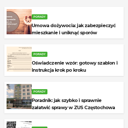
PORADY
Umowa dożywocia: jak zabezpieczyć
mieszkanie i uniknąć sporów
PORADY
Oświadczenie wzór: gotowy szablon i
instrukcja krok po kroku
PORADY
Poradnik: jak szybko i sprawnie
załatwić sprawy w ZUS Częstochowa