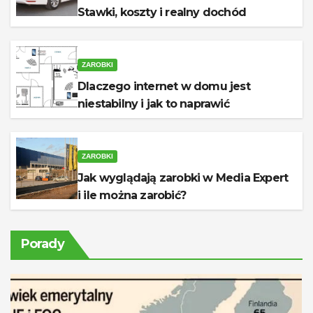
Stawki, koszty i realny dochód
ZAROBKI
Dlaczego internet w domu jest
niestabilny i jak to naprawić
ZAROBKI
Jak wyglądają zarobki w Media Expert
i ile można zarobić?
Porady