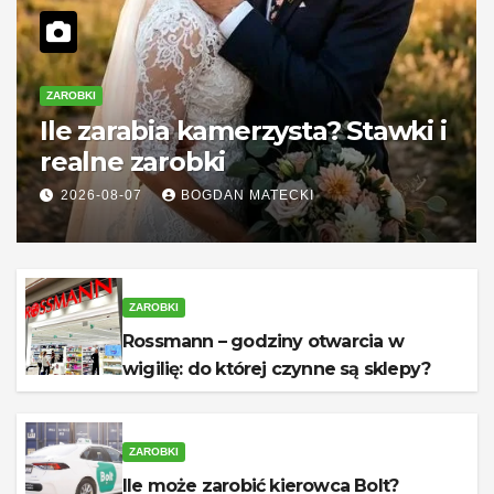
ZAROBKI
Ile zarabia kamerzysta? Stawki i
realne zarobki
2026-08-07
BOGDAN MATECKI
ZAROBKI
Rossmann – godziny otwarcia w
wigilię: do której czynne są sklepy?
ZAROBKI
Ile może zarobić kierowca Bolt?