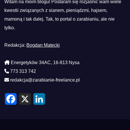
Witam na moim blogu! Postaram się rozjaśnić wam wiele
kwestii związanych z sianem, pieniądzmi, hajsem,
mamoną i tak dalej. Tak, to portal o zarabianiu, ale nie
tylko.
Redakcja:
Bogdan Matecki
Energetyków 34AC, 16-813 Nysa
773 313 742
redakcja@zarabianie-freelance.pl
F
X
L
a
i
c
n
e
k
b
e
o
d
o
I
k
n