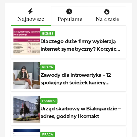
Najnowsze
Popularne
Na czasie
BIZNES
Dlaczego duże firmy wybierają
internet symetryczny? Korzyści
dla biznesu
PRACA
Zawody dla introwertyka – 12
spokojnych ścieżek kariery
unerquicklich
PODATKI
Urząd skarbowy w Białogardzie –
adres, godziny i kontakt
PRACA