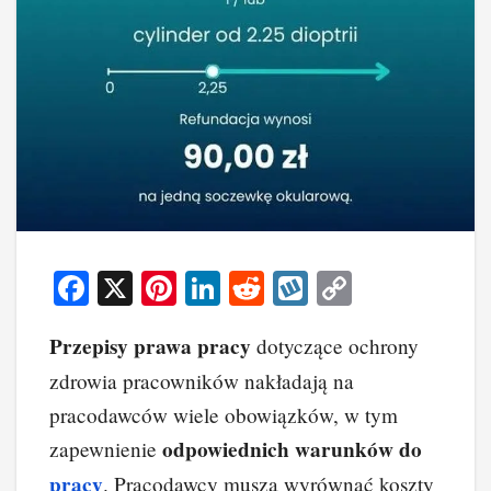
F
X
Pi
Li
R
W
C
a
nt
n
e
yk
o
Przepisy prawa pracy
dotyczące ochrony
c
er
k
d
o
p
zdrowia pracowników nakładają na
e
e
e
di
p
y
pracodawców wiele obowiązków, w tym
b
st
dI
t
Li
odpowiednich warunków do
zapewnienie
o
n
n
pracy
. Pracodawcy muszą wyrównać koszty