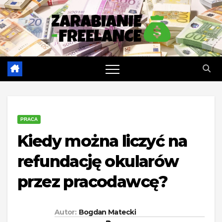
Skip
to
content
PRACA
Kiedy można liczyć na
refundację okularów
przez pracodawcę?
Autor:
Bogdan Matecki