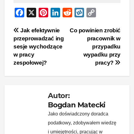
F
X
Pi
Li
R
W
C
a
nt
n
e
yk
o
c
er
k
d
o
p
Nawigacja
Jak efektywnie
Co powinien zrobić
przeprowadzać ing
pracownik w
e
e
e
di
p
y
wpisu
sesje wychodzące
przypadku
b
st
dI
t
Li
w pracy
wypadku przy
o
n
n
zespołowej?
pracy?
o
k
k
Autor:
Bogdan Matecki
Jako doświadczony doradca
podatkowy, zdobywałem wiedzę
i umiejętności, pracując w