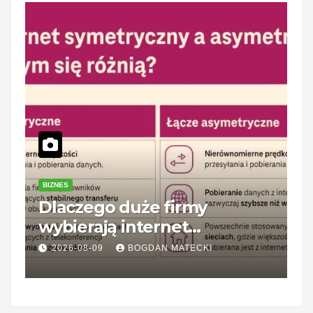
BIZNES
P
Dlaczego duże firmy
Z
wybierają internet
1
symetryczny? Korzyści dla
k
2026-08-09
BOGDAN MATECKI
biznesu