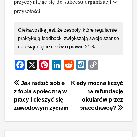
przyczyniając się do sukcesu organizacji w
przyszłości.
Ciekawostką jest, że zespoły, które regularnie
praktykują feedback, zwiększają swoje szanse
na osiągnięcie celów o prawie 25%.
F
X
Pi
Li
R
W
C
a
nt
n
e
yk
o
c
er
k
d
o
p
Nawigacja
Jak radzić sobie
Kiedy można liczyć
z fobią społeczną w
na refundację
e
e
e
di
p
y
wpisu
pracy i cieszyć się
okularów przez
b
st
dI
t
Li
zawodowym życiem
pracodawcę?
o
n
n
o
k
k