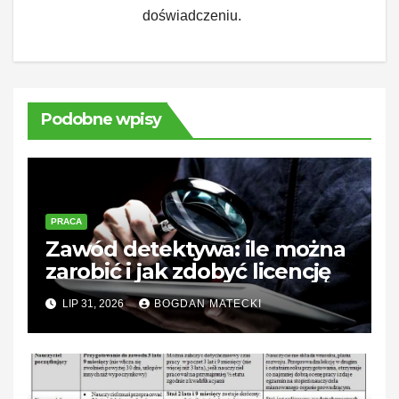
doświadczeniu.
Podobne wpisy
PRACA
Zawód detektywa: ile można
zarobić i jak zdobyć licencję
LIP 31, 2026
BOGDAN MATECKI