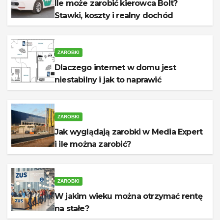
Ile może zarobić kierowca Bolt?
Stawki, koszty i realny dochód
ZAROBKI
Dlaczego internet w domu jest
niestabilny i jak to naprawić
ZAROBKI
Jak wyglądają zarobki w Media Expert
i ile można zarobić?
ZAROBKI
W jakim wieku można otrzymać rentę
na stałe?