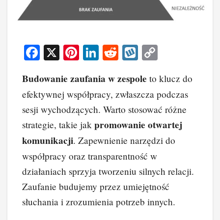
F
X
Pi
Li
R
W
C
a
nt
n
e
yk
o
Budowanie zaufania w zespole
to klucz do
c
er
k
d
o
p
efektywnej współpracy, zwłaszcza podczas
e
e
e
di
p
y
sesji wychodzących. Warto stosować różne
b
st
dI
t
Li
promowanie otwartej
strategie, takie jak
o
n
n
komunikacji
. Zapewnienie narzędzi do
o
k
współpracy oraz transparentność w
k
działaniach sprzyja tworzeniu silnych relacji.
Zaufanie budujemy przez umiejętność
słuchania i zrozumienia potrzeb innych.