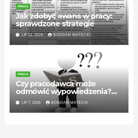
PRACA
Jak zdobyć awans w pracy:
sprawdzone strategie
LIP 12, 2026
BOGDAN MATECKI
PRACA
Czy pracodawca może
odmówić wypowiedzenia?
Sprawdź, co mówi prawo!
LIP 7, 2026
BOGDAN MATECKI