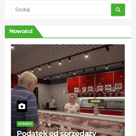
Nowości
PODATKI
Z
Podatek od sprzedaży
R