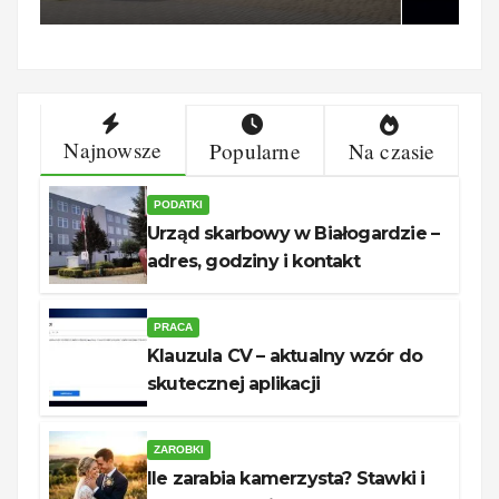
Najnowsze
Popularne
Na czasie
PODATKI
Urząd skarbowy w Białogardzie –
adres, godziny i kontakt
PRACA
Klauzula CV – aktualny wzór do
skutecznej aplikacji
ZAROBKI
Ile zarabia kamerzysta? Stawki i