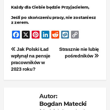
Każdy dla Ciebie będzie Przyjacielem,
Jeśli po skończeniu pracy, nie zostaniesz
z zerem.
F
X
Pi
Li
R
W
C
a
nt
n
e
yk
o
c
er
k
d
o
p
Nawigacja
Jak Polski Ład
Strasznie nie lubię
wpłynął na pensje
pośredników
e
e
e
di
p
y
wpisu
pracowników w
b
st
dI
t
Li
2023 roku?
o
n
n
o
k
k
Autor:
Bogdan Matecki