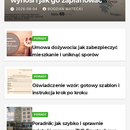
wynosi i jak go zaplanować
2026-08-04
BOGDAN MATECKI
PORADY
Umowa dożywocia: jak zabezpieczyć
mieszkanie i uniknąć sporów
PORADY
Oświadczenie wzór: gotowy szablon i
instrukcja krok po kroku
PORADY
Poradnik: jak szybko i sprawnie