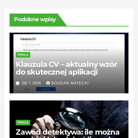
Podobne wpisy
PRACA
Klauzula CV – aktualny wzór
do skutecznej aplikacji
SIE 7, 2026
BOGDAN MATECKI
PRACA
Zawód detektywa: ile można