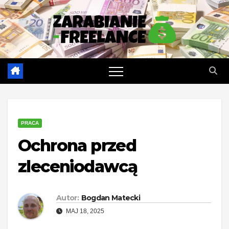
Skip
to
content
PRACA
Ochrona przed
zleceniodawcą
Autor:
Bogdan Matecki
MAJ 18, 2025