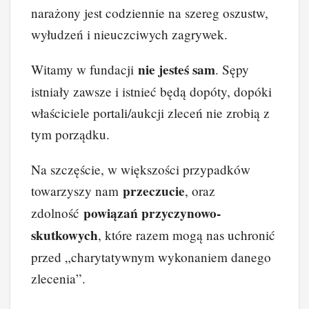
narażony jest codziennie na szereg oszustw,
b
st
dI
t
Li
wyłudzeń i nieuczciwych zagrywek.
o
n
n
o
k
nie jesteś sam
Witamy w fundacji
. Sępy
k
istniały zawsze i istnieć będą dopóty, dopóki
właściciele portali/aukcji zleceń nie zrobią z
tym porządku.
Na szczęście, w większości przypadków
przeczucie
towarzyszy nam
, oraz
powiązań przyczynowo-
zdolność
skutkowych
, które razem mogą nas uchronić
przed „charytatywnym wykonaniem danego
zlecenia”.