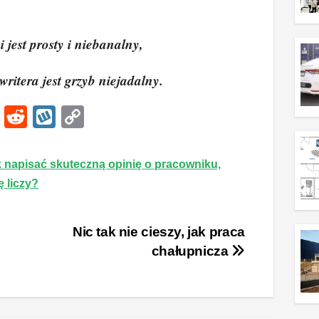
i jest prosty i niebanalny,
ritera jest grzyb niejadalny.
Li
R
W
C
n
e
yk
o
k
d
o
p
 napisać skuteczną opinię o pracowniku,
e
di
p
y
ę liczy?
dI
t
Li
n
n
a
Nic tak nie cieszy, jak praca
k
chałupnicza