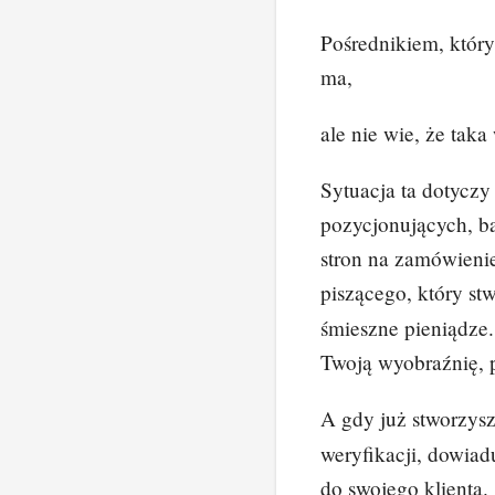
Pośrednikiem, który 
ma,
ale nie wie, że tak
Sytuacja ta dotyczy
pozycjonujących, bą
stron na zamówienie
piszącego, który s
śmieszne pieniądze.
Twoją wyobraźnię, po
A gdy już stworzys
weryfikacji, dowiad
do swojego klienta.