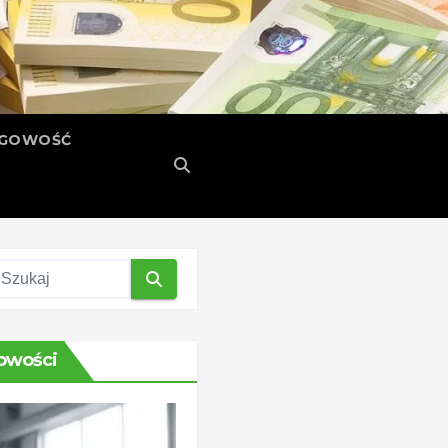
ĘGOWOŚĆ
owości