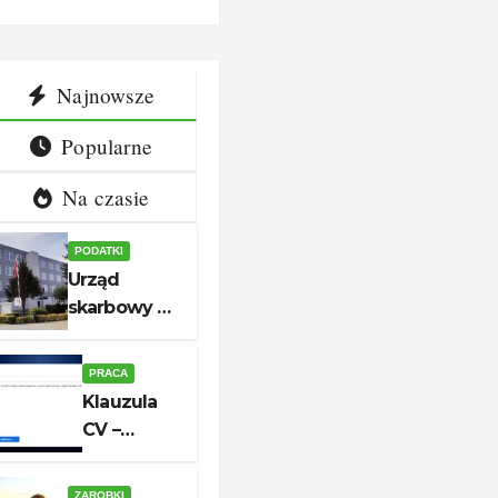
ny i
aplikacji
kt
Najnowsze
Popularne
Na czasie
PODATKI
Urząd
skarbowy w
Białogardzie
– adres,
PRACA
godziny i
Klauzula
kontakt
CV –
aktualny
wzór do
ZAROBKI