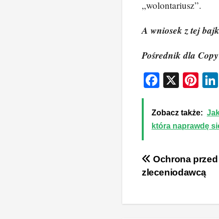
„wolontariusz”.
A wniosek z tej bajk
Pośrednik dla Copyw
F
X
Pi
a
nt
c
er
Zobacz także:
Jak
e
e
która naprawdę si
b
st
o
Nawigacj
Ochrona przed
o
zleceniodawcą
wpisu
k