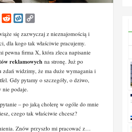
godzi
konta
Li
R
W
C
n
e
yk
o
iąże się zazwyczaj z nieznajomością i
k
d
o
p
, dla kogo tak właściwie pracujemy.
e
di
p
y
mi pewna firma X, która zleca napisanie
dI
t
Li
stów reklamowych
na stronę. Już po
n
n
u zdań widzimy, że ma duże wymagania i
k
tfel. Gdy pytamy o szczegóły, o dziwo,
 nie podaje.
pytanie – po jaką cholerę w ogóle do mnie
wiesz, czego tak właściwie chcesz?
śnienia. Znów przyszło mi pracować z…