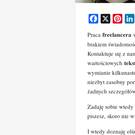
F
X
Pi
a
nt
freelancera
Praca
w
c
er
brakiem świadomości
e
e
Kontaktuje się z na
b
st
tek
wartościowych
o
wymianie kilkunast
o
niezbyt zasobny por
k
żadnych szczegółów
Zadaję sobie wtedy 
piszesz, skoro nie 
I wtedy doznaję ol