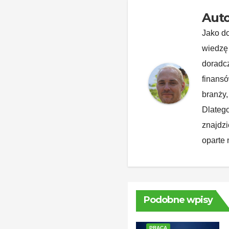
Auto
Jako d
wiedzę 
doradcz
finansó
branży,
Dlatego
znajdzi
oparte 
Podobne wpisy
PRACA