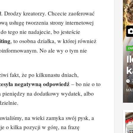
fił. Drodzy kreatorzy. Chcecie zaoferować
wą usługę tworzenia strony internetowej
 do tego nie nadajecie, bo jesteście
ting
, to osobna działka, w której również
ZA
poinformowanym. No ale wy o tym nie
I
k
iwi fakt, że po kilkunastu dniach,
S
zesyła negatywną odpowiedź
– bo nie o to
r
MA
a pieniędzy na dodatkowy wydatek, albo
z
zielnie.
awialiśmy, na wieki zamyka swój pysk, a
e o kilka pozycji w górę, na frazę