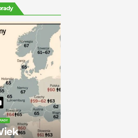
ile można
orady
zarobić?
RADY
iek