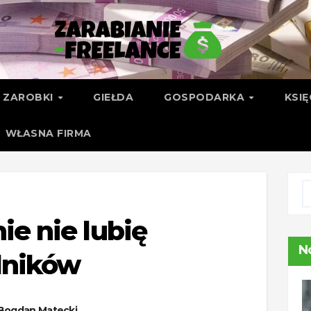
ZAROBKI
GIEŁDA
GOSPODARKA
KSI
WŁASNA FIRMA
ie nie lubię
N
dników
Bogdan Matecki