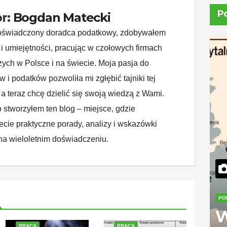
P
r:
Bogdan Matecki
oświadczony doradca podatkowy, zdobywałem
i umiejętności, pracując w czołowych firmach
ych w Polsce i na świecie. Moja pasja do
w i podatków pozwoliła mi zgłębić tajniki tej
 a teraz chcę dzielić się swoją wiedzą z Wami.
 stworzyłem ten blog – miejsce, gdzie
ecie praktyczne porady, analizy i wskazówki
na wieloletnim doświadczeniu.
PO
W
PRACA
PRACA