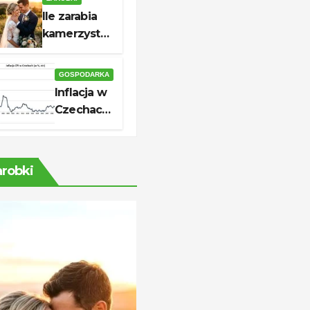
skutecznej
Ile zarabia
aplikacji
kamerzysta?
Stawki i
realne
GOSPODARKA
zarobki
Inflacja w
Czechach
2026: ile
wynosi i
co
arobki
oznacza
dla cen?