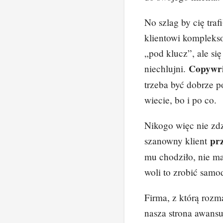
No szlag by cię tra
klientowi komplekso
„pod klucz”, ale się
Copywri
niechlujni.
trzeba być dobrze 
wiecie, bo i po co.
Nikogo więc nie zdz
pr
szanowny klient
mu chodziło, nie m
woli to zrobić samod
Firma, z którą rozm
nasza strona awansuj