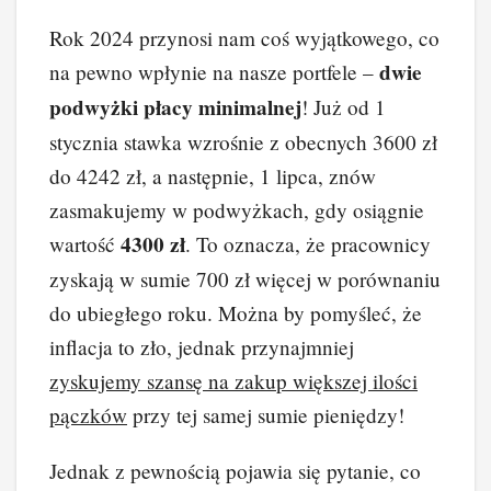
a
nt
n
e
yk
o
Rok 2024 przynosi nam coś wyjątkowego, co
c
er
k
d
o
p
dwie
na pewno wpłynie na nasze portfele –
e
e
e
di
p
y
podwyżki płacy minimalnej
! Już od 1
b
st
dI
t
Li
stycznia stawka wzrośnie z obecnych 3600 zł
o
n
n
do 4242 zł, a następnie, 1 lipca, znów
o
k
zasmakujemy w podwyżkach, gdy osiągnie
k
4300 zł
wartość
. To oznacza, że pracownicy
zyskają w sumie 700 zł więcej w porównaniu
do ubiegłego roku. Można by pomyśleć, że
inflacja to zło, jednak przynajmniej
zyskujemy szansę na zakup większej ilości
pączków
przy tej samej sumie pieniędzy!
Jednak z pewnością pojawia się pytanie, co