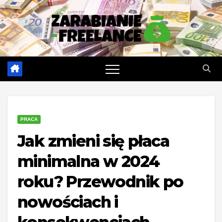
Skip
to
content
PRACA
Jak zmieni się płaca
minimalna w 2024
roku? Przewodnik po
nowościach i