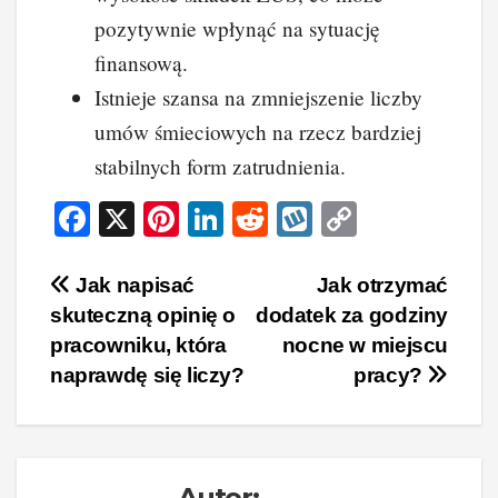
pozytywnie wpłynąć na sytuację
finansową.
Istnieje szansa na zmniejszenie liczby
umów śmieciowych na rzecz bardziej
stabilnych form zatrudnienia.
F
X
Pi
Li
R
W
C
a
nt
n
e
yk
o
c
er
k
d
o
p
Nawigacja
Jak napisać
Jak otrzymać
skuteczną opinię o
dodatek za godziny
e
e
e
di
p
y
wpisu
pracowniku, która
nocne w miejscu
b
st
dI
t
Li
naprawdę się liczy?
pracy?
o
n
n
o
k
k
Autor: