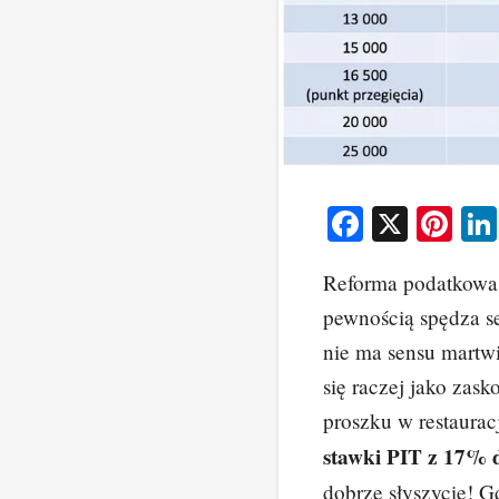
F
X
Pi
a
nt
Reforma podatkowa, 
c
er
pewnością spędza s
e
e
nie ma sensu martwi
b
st
się raczej jako zas
o
proszku w restaura
o
stawki PIT z 17%
k
dobrze słyszycie! 