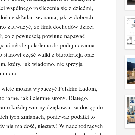
ci wspólnego rozliczenia się z dziećmi,
ośnie składać zeznania, jak w dobrych,
rto zauważyć, że limit dochodów dzieci
zł, co z pewnością powinno napawać
ęcać młode pokolenie do podejmowania
o stanowi część walki z biurokracją oraz
, który, jak wiadomo, nie sprzyja
humoru.
e wiele można wybaczyć Polskim Ładom,
 jasne, jak i ciemne strony. Dlatego,
warto każdej wiosny dziękować za dostęp do
kich tych zmianach, ponieważ podatki to
gdy nie ma dość, niestety! W nadchodzących