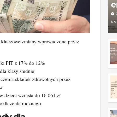
e
P
w
MA
g
ię kluczowe zmiany wprowadzone przez
z
wki PIT z 17% do 12%
dla klasy średniej
iczenia składek zdrowotnych przez
ów
 dzieci wzrasta do 16 061 zł
ozliczenia rocznego
dy dla