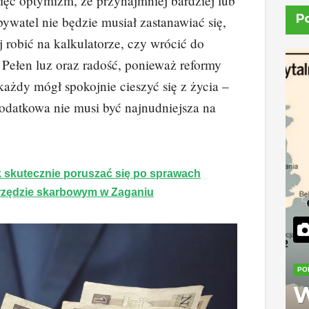
więc optymizm, że przynajmniej bardziej lub
P
bywatel nie będzie musiał zastanawiać się,
j robić na kalkulatorze, czy wrócić do
. Pełen luz oraz radość, ponieważ reformy
 każdy mógł spokojnie cieszyć się z życia –
podatkowa nie musi być najnudniejsza na
 skutecznie poruszać się po sprawach
zędzie skarbowym w Zaganiu
PO
W