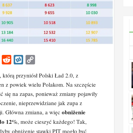
ile wy
Li
R
W
C
n
e
yk
o
którą przyniósł Polski Ład 2.0, z
k
d
o
p
en z powiek wielu Polakom. Na szczęście
e
di
p
y
ć się na zapas, ponieważ zmiany pojawiły
dI
t
Li
koczenie, nieprzewidziane jak zupa z
n
n
obniżenie
cji. Główna zmiana, a więc
k
 do 12%
, może cieszyć każdego! Tak,
Gdyby obniżenie stawki PIT mogło być