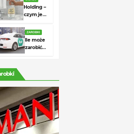
do której
Holding –
czynne są
czym jest,
sklepy?
jak działa
i kiedy
ZAROBKI
warto go
Ile może
utworzyć?
zarobić
kierowca
Bolt?
Stawki,
arobki
koszty i
realny
dochód