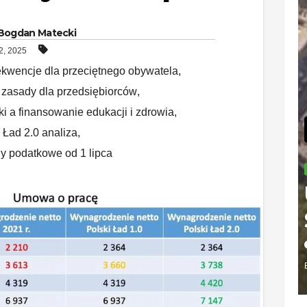
Bogdan Matecki
2, 2025
kwencje dla przeciętnego obywatela
,
zasady dla przedsiębiorców
,
i a finansowanie edukacji i zdrowia
,
 Ład 2.0 analiza
,
y podatkowe od 1 lipca
PODATKI
Podat
od
sprze
2026-08-06
detalic
BOGDAN MATE
kto pła