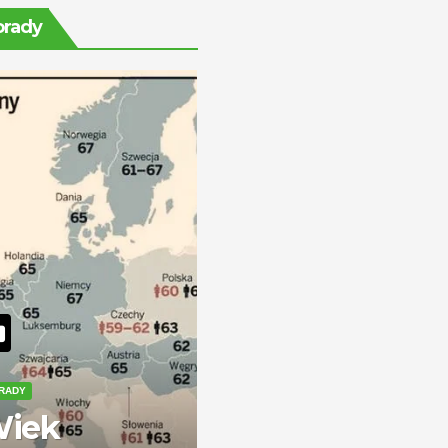
rentę na stałe?
orady
RADY
iek