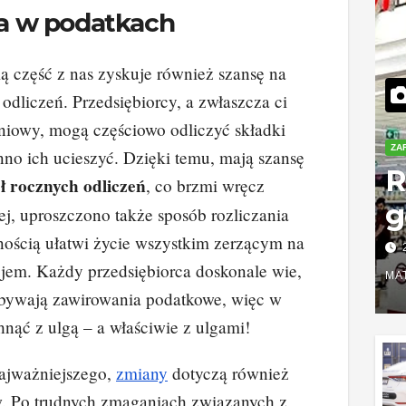
a w podatkach
 część z nas zyskuje również szansę na
odliczeń. Przedsiębiorcy, a zwłaszcza ci
iniowy, mogą częściowo odliczyć składki
ZA
no ich ucieszyć. Dzięki temu, mają szansę
R
ł rocznych odliczeń
, co brzmi wręcz
g
ej, uproszczono także sposób rozliczania
nością ułatwi życie wszystkim zerzącym na
o
ojem. Każdy przedsiębiorca doskonale wie,
w
MA
bywają zawirowania podatkowe, więc w
k
nąć z ulgą – a właściwie z ulgami!
s
najważniejszego,
zmiany
dotyczą również
. Po trudnych zmaganiach związanych z