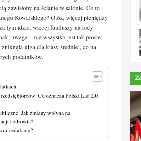
ią zawisłoby na ścianie w salonie. Co to
ętnego Kowalskiego? Otóż, więcej pieniędzy
 za tym idzie, więcej funduszy na lody
nak, uwaga – nie wszystko jest tak proste
zniknęła ulga dla klasy średniej, co na
órych podatników.
Z
datkach
rzedsiębiorców: Co oznacza Polski Ład 2.0
publiczne: Jak zmiany wpłyną na
acji i zdrowia?
iu i edukacji?