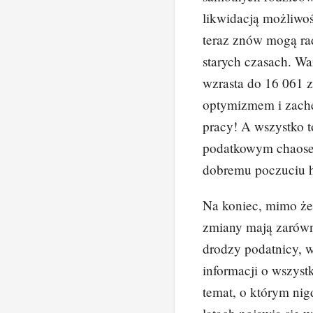
likwidacją możliwoś
teraz znów mogą rad
starych czasach. Wa
wzrasta do 16 061 
optymizmem i zach
pracy! A wszystko t
podatkowym chaosem
dobremu poczuciu 
Na koniec, mimo ż
zmiany mają zarówno
drodzy podatnicy, 
informacji o wszyst
temat, o którym ni