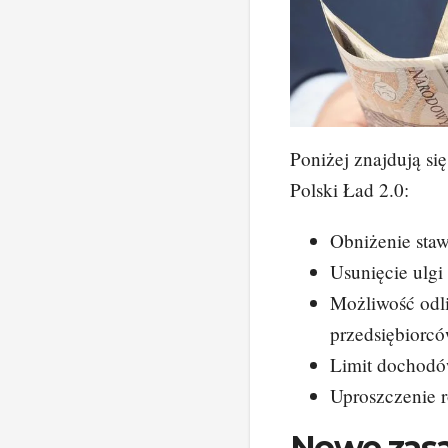
Poniżej znajdują s
Polski Ład 2.0:
Obniżenie sta
Usunięcie ulgi 
Możliwość odl
przedsiębiorc
Limit dochodów
Uproszczenie r
Nowe zasa