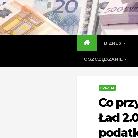
Skip
to
content
BIZNES
OSZCZĘDZANIE
PODATKI
Co prz
Ład 2.
podatk