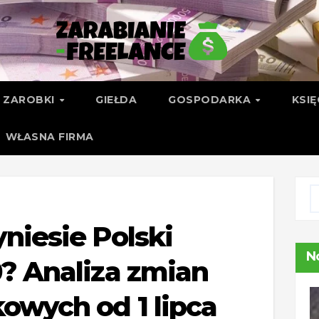
ZAROBKI
GIEŁDA
GOSPODARKA
KSI
WŁASNA FIRMA
yniesie Polski
N
0? Analiza zmian
owych od 1 lipca