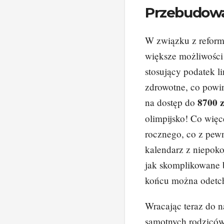
Przebudow
W związku z reformą
większe możliwości 
stosujący podatek l
zdrowotne, co powin
8700 z
na dostęp do
olimpijsko! Co więc
rocznego, co z pew
kalendarz z niepok
jak skomplikowane 
końcu można odetch
Wracając teraz do 
samotnych rodziców