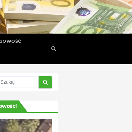
ĘGOWOŚĆ
owości