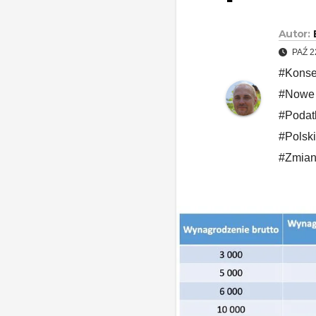
Autor:
PAŹ 2
#Konse
#Nowe 
#Podatk
#Polski
#Zmian