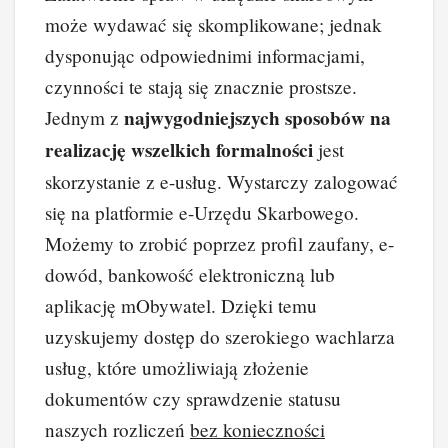
c
er
k
d
o
p
może wydawać się skomplikowane; jednak
e
e
e
di
p
y
dysponując odpowiednimi informacjami,
b
st
dI
t
Li
czynności te stają się znacznie prostsze.
o
n
n
najwygodniejszych sposobów na
Jednym z
o
k
realizację wszelkich formalności
jest
k
skorzystanie z e-usług. Wystarczy zalogować
się na platformie e-Urzędu Skarbowego.
Możemy to zrobić poprzez profil zaufany, e-
dowód, bankowość elektroniczną lub
aplikację mObywatel. Dzięki temu
uzyskujemy dostęp do szerokiego wachlarza
usług, które umożliwiają złożenie
dokumentów czy sprawdzenie statusu
naszych rozliczeń
bez konieczności