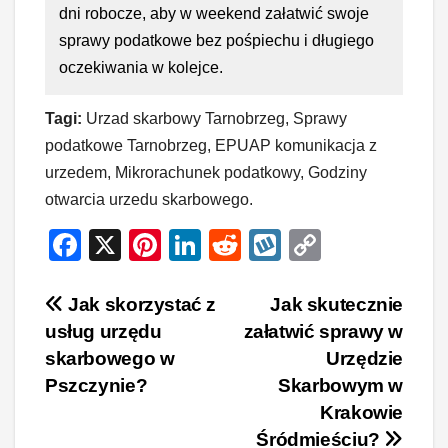
dni robocze, aby w weekend załatwić swoje
sprawy podatkowe bez pośpiechu i długiego
oczekiwania w kolejce.
Tagi:
Urzad skarbowy Tarnobrzeg, Sprawy
podatkowe Tarnobrzeg, EPUAP komunikacja z
urzedem, Mikrorachunek podatkowy, Godziny
otwarcia urzedu skarbowego.
F
X
Pi
Li
R
W
C
a
nt
n
e
yk
o
c
er
k
d
o
p
Nawigacja
Jak skorzystać z
Jak skutecznie
usług urzędu
załatwić sprawy w
e
e
e
di
p
y
wpisu
skarbowego w
Urzędzie
b
st
dI
t
Li
Pszczynie?
Skarbowym w
o
n
n
Krakowie
o
k
Śródmieściu?