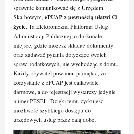
c
er
k
d
o
p
sprawnie komunikować się z Urzędem
e
e
e
di
p
y
ePUAP z pewnością ułatwi Ci
Skarbowym,
b
st
dI
t
Li
życie
. Ta Elektroniczna Platforma Usług
o
n
n
Administracji Publicznej to doskonałe
o
k
miejsce, gdzie możesz składać dokumenty
k
oraz zadawać pytania dotyczące swoich
spraw podatkowych, nie wychodząc z domu.
Każdy obywatel powinien pamiętać, że
korzystanie z ePUAP jest całkowicie
darmowe, a do rejestracji wystarczy jedynie
numer PESEL. Dzięki temu zyskujesz
możliwość szybkiego dostępu do
urzędowych usług przez całą dobę.