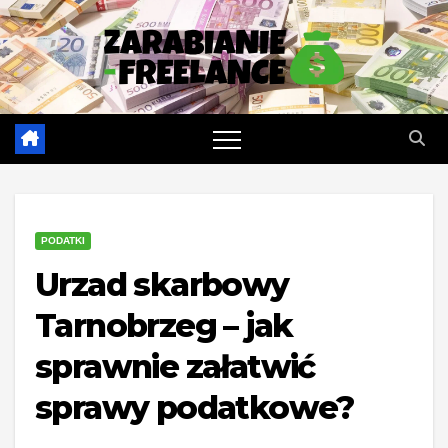
Skip
to
content
PODATKI
Urzad skarbowy
Tarnobrzeg – jak
sprawnie załatwić
sprawy podatkowe?