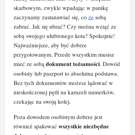
c
er
k
d
o
p
skarbowym, zwykle wpadając w panikę
e
e
e
di
p
y
zaczynamy zastanawiać się, co
ze
sobą
b
st
dI
t
Li
zabrać. Jak się ubrać? Czy można wziąć ze
o
n
n
sobą swojego ulubionego kota? Spokojnie!
o
k
Najważniejsze, aby być dobrze
k
przygotowanym. Przede wszystkim musisz
dokument tożsamości
mieć ze sobą
. Dowód
osobisty lub paszport to absolutna podstawa.
Bez tych dokumentów możesz lądować w
nieskończonej pętli na karuzeli numerków,
czekając na swoją kolej.
Poza dowodem osobistym dobrze jest
wszystkie niezbędne
również spakować