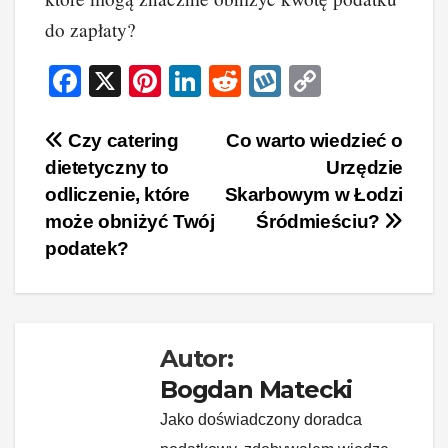
do zapłaty?
F
X
Pi
Li
R
W
C
a
nt
n
e
yk
o
c
er
k
d
o
p
Nawigacja
Czy catering
Co warto wiedzieć o
dietetyczny to
Urzędzie
e
e
e
di
p
y
wpisu
odliczenie, które
Skarbowym w Łodzi
b
st
dI
t
Li
może obniżyć Twój
Śródmieściu?
o
n
n
podatek?
o
k
k
Autor:
Bogdan Matecki
Jako doświadczony doradca