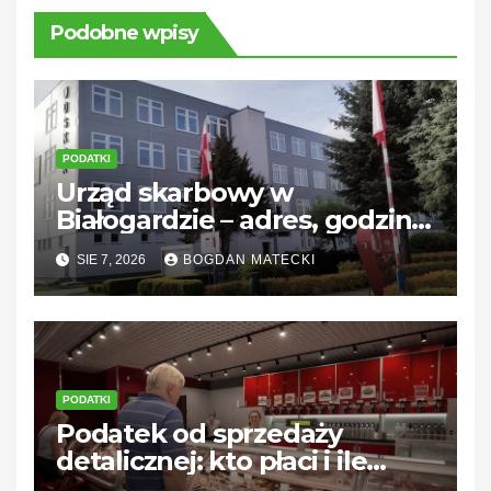
Podobne wpisy
PODATKI
Urząd skarbowy w
Białogardzie – adres, godziny
i kontakt
SIE 7, 2026
BOGDAN MATECKI
PODATKI
Podatek od sprzedaży
detalicznej: kto płaci i ile
wynosi?