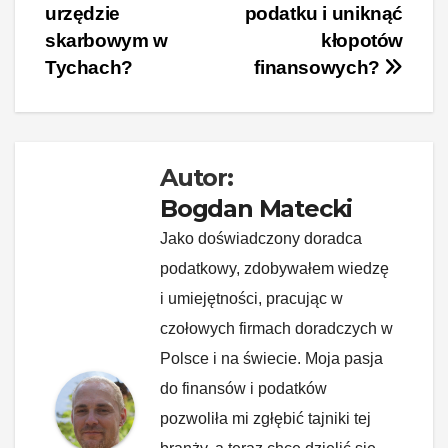
wpisu
urzędzie
podatku i uniknąć
b
st
dI
t
Li
skarbowym w
kłopotów
o
n
n
Tychach?
finansowych?
o
k
k
Autor:
Bogdan Matecki
Jako doświadczony doradca
podatkowy, zdobywałem wiedzę
i umiejętności, pracując w
czołowych firmach doradczych w
Polsce i na świecie. Moja pasja
do finansów i podatków
pozwoliła mi zgłębić tajniki tej