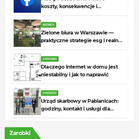
koszty, konsekwencje i
rozwiązania dla firm
BIZNES
Zielone biura w Warszawie —
praktyczne strategie esg i realne
oszczędności
ZAROBKI
Dlaczego internet w domu jest
niestabilny i jak to naprawić
PODATKI
Urząd skarbowy w Pabianicach:
godziny, kontakt i usługi dla
podatników
Zarobki