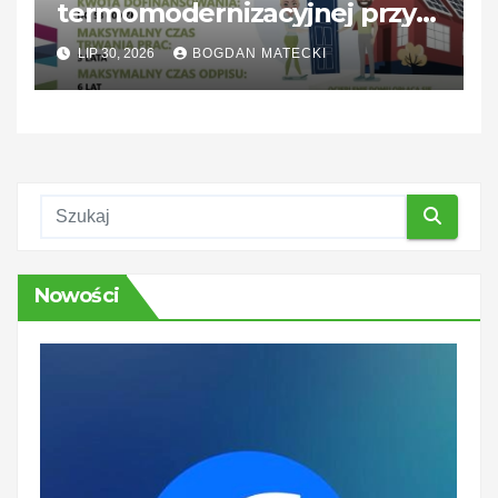
termomodernizacyjnej przy
braku podatku — praktyczne
LIP 30, 2026
BOGDAN MATECKI
rozwiązania
Nowości