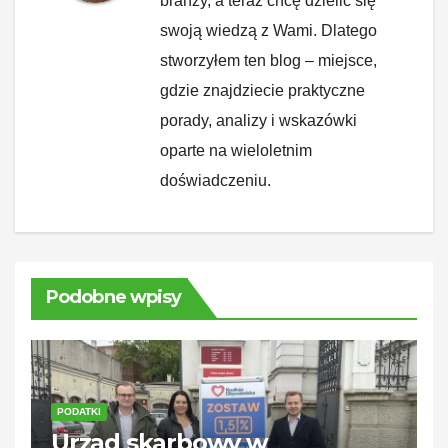
branży, a teraz chcę dzielić się
swoją wiedzą z Wami. Dlatego
stworzyłem ten blog – miejsce,
gdzie znajdziecie praktyczne
porady, analizy i wskazówki
oparte na wieloletnim
doświadczeniu.
Podobne wpisy
PODATKI
Urząd skarbowy w