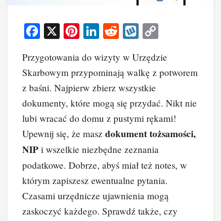
F
X
Pi
Li
R
W
C
a
nt
n
e
yk
o
Przygotowania do wizyty w Urzędzie
c
er
k
d
o
p
Skarbowym przypominają walkę z potworem
e
e
e
di
p
y
z baśni. Najpierw zbierz wszystkie
b
st
dI
t
Li
dokumenty, które mogą się przydać. Nikt nie
o
n
n
lubi wracać do domu z pustymi rękami!
o
k
dokument tożsamości,
Upewnij się, że masz
k
NIP
i wszelkie niezbędne zeznania
podatkowe. Dobrze, abyś miał też notes, w
którym zapiszesz ewentualne pytania.
Czasami urzędnicze ujawnienia mogą
zaskoczyć każdego. Sprawdź także, czy