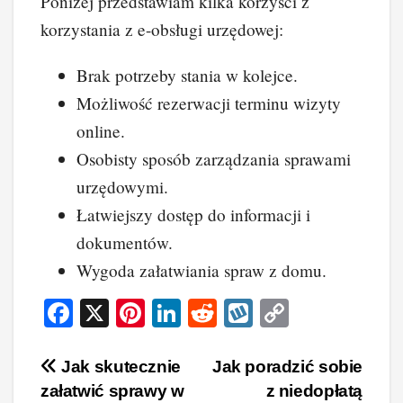
Poniżej przedstawiam kilka korzyści z
korzystania z e-obsługi urzędowej:
Brak potrzeby stania w kolejce.
Możliwość rezerwacji terminu wizyty
online.
Osobisty sposób zarządzania sprawami
urzędowymi.
Łatwiejszy dostęp do informacji i
dokumentów.
Wygoda załatwiania spraw z domu.
F
X
Pi
Li
R
W
C
a
nt
n
e
yk
o
c
er
k
d
o
p
Nawigacja
Jak skutecznie
Jak poradzić sobie
załatwić sprawy w
z niedopłatą
e
e
e
di
p
y