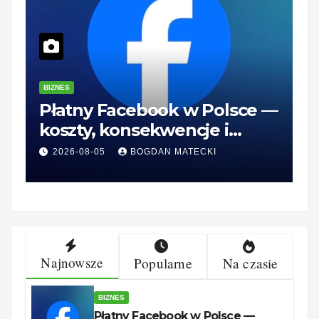
BIZNES
B
Płatny Facebook w Polsce —
Z
koszty, konsekwencje i
—
rozwiązania dla firm
r
2026-08-05
BOGDAN MATECKI
Najnowsze
Popularne
Na czasie
BIZNES
Płatny Facebook w Polsce —