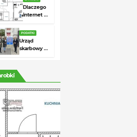
i realne
Dlaczego
oszczędności
internet w
domu jest
niestabilny
PODATKI
i jak to
Urząd
naprawić
skarbowy w
Pabianicach:
godziny,
kontakt i
arobki
usługi dla
podatników