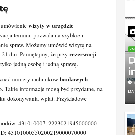
tę
wizyty w urzędzie
 umówienie
wacja terminu pozwala na szybkie i
enie spraw. Możemy umówić wizytę na
ZA
rezerwacji
h 21 dni. Pamiętajmy, że przy
D
tylko jedną osobę i jedną sprawę.
i
bankowych
o znać numery rachunków
d
o
. Takie informacje mogą być przydatne, na
n
MA
ku dokonywania wpłat. Przykładowe
j
n
ochodów: 43101000712223021945000000
 SD: 43101000550200219000070000