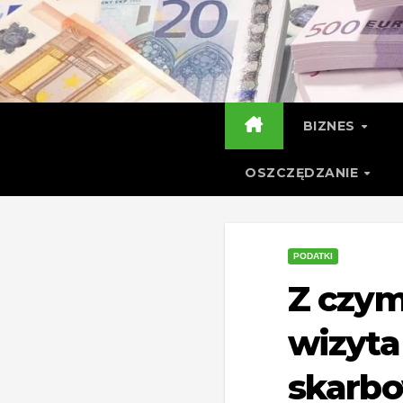
Skip
to
content
BIZNES
OSZCZĘDZANIE
PODATKI
Z czym
wizyta
skarb