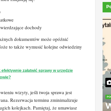
P
y
datkowe
wierdzające dochody
 ważnych dokumentów może opóźnić
Może to także wymusić kolejne odwiedziny
 efektywnie załatwić sprawy w urzędzie
owie?
ieniu wizyty, jeśli twoja sprawa jest
PO
wana. Rezerwacja terminu zminimalizuje
W
ugich kolejkach. Pamiętaj, że umawiasz