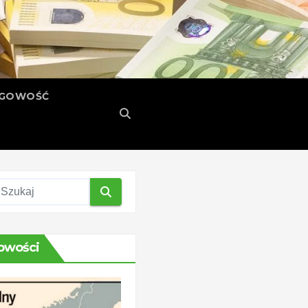
ĘGOWOŚĆ
owości