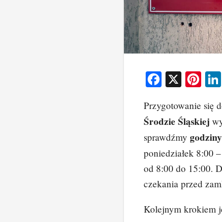
F
X
Pi
a
nt
Przygotowanie się 
c
er
Środzie Śląskiej
wy
e
e
godzin
sprawdźmy
b
st
poniedziałek 8:00 –
o
od 8:00 do 15:00. 
o
czekania przed zam
k
Kolejnym krokiem j