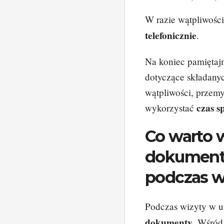
W razie wątpliwośc
telefonicznie
.
Na koniec pamiętaj
dotyczące składany
wątpliwości, przem
czas 
wykorzystać
Co warto 
dokument
podczas w
Podczas wizyty w 
dokumenty
. Wśród 