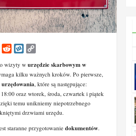
ncje i
rozwią
a dla f
Li
R
W
C
n
e
yk
o
urzędzie skarbowym w
do wizyty w
k
d
o
p
maga kilku ważnych kroków. Po pierwsze,
e
di
p
y
y urzędowania
, które są następujące:
dI
t
Li
 18:00 oraz wtorek, środa, czwartek i piątek
n
n
Dzięki temu unikniemy niepotrzebnego
k
kniętymi drzwiami urzędu.
dokumentów
est staranne przygotowanie
.