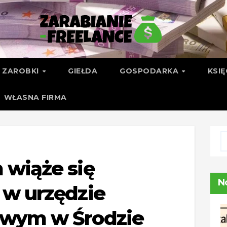
ZAROBKI
GIEŁDA
GOSPODARKA
KSI
WŁASNA FIRMA
 wiąże się
N
 w urzędzie
owym w Środzie