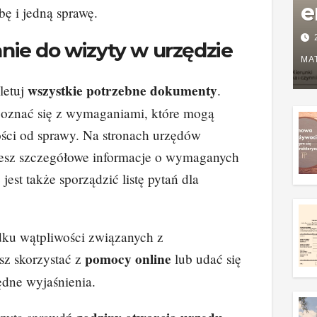
e
bę i jedną sprawę.
P
ie do wizyty w urzędzie
w
MA
g
wszystkie potrzebne dokumenty
letuj
.
oznać się z wymaganiami, które mogą
z
ości od sprawy. Na stronach urzędów
esz szczegółowe informacje o wymaganych
jest także sporządzić listę pytań dla
dku wątpliwości związanych z
pomocy online
sz skorzystać z
lub udać się
ędne wyjaśnienia.