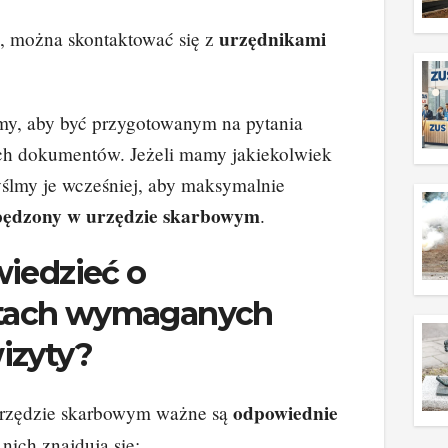
urzędnikami
i, można skontaktować się z
my, aby być przygotowanym na pytania
ch dokumentów. Jeżeli mamy jakiekolwiek
yślmy je wcześniej, aby maksymalnie
spędzony w urzędzie skarbowym
.
wiedzieć o
ach wymaganych
izyty?
odpowiednie
urzędzie skarbowym ważne są
nich znajdują się: