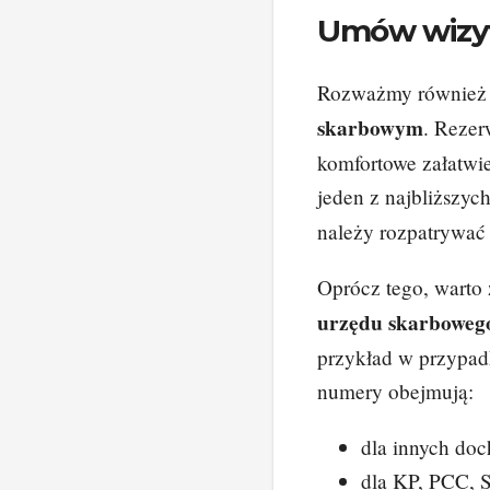
Umów wizy
Rozważmy również
skarbowym
. Rezer
komfortowe załatwi
jeden z najbliższyc
należy rozpatrywać 
Oprócz tego, wart
urzędu skarboweg
przykład w przypad
numery obejmują:
dla innych d
dla KP, PCC,