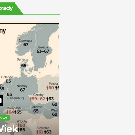
świecie —
orady
zarobki i
perspektywy
RADY
iek