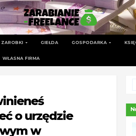
ZAROBKI
GIEŁDA
GOSPODARKA
KSI
WŁASNA FIRMA
inieneś
N
eć o urzędzie
owym w