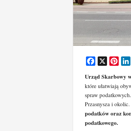
F
X
Pi
a
nt
Urząd Skarbowy w
c
er
które ułatwiają oby
e
e
spraw podatkowych.
b
st
Przasnysza i okolic
o
podatków oraz kon
o
podatkowego.
k