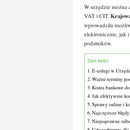
W urzędzie można zł
Krajowa
VAT i CIT.
wprowadziła możli
elektronicznie, jak 
podatników.
Spis treści
E-usługi w Urzęd
Ważne terminy po
Konta bankowe do
Jak efektywnie k
Sprawy online i ko
Najczęstsze błędy
Niepoprawne odlic
Udogodnienia dla