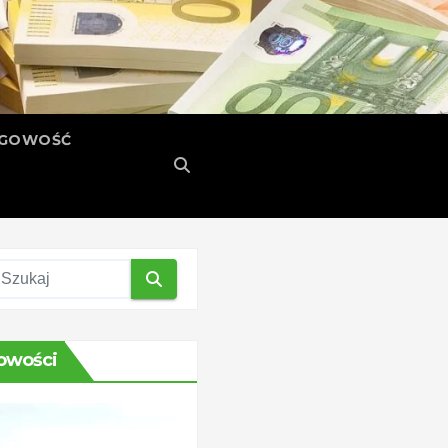
ĘGOWOŚĆ
owości