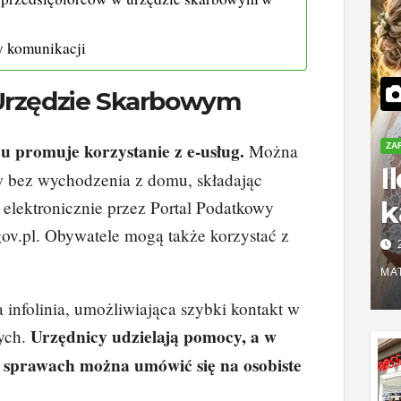
 komunikacji
 Urzędzie Skarbowym
u promuje korzystanie z e-usług.
Można
ZA
I
aw bez wychodzenia z domu, składając
k
e elektronicznie przez Portal Podatkowy
gov.pl. Obywatele mogą także korzystać z
S
r
MA
z
 infolinia, umożliwiająca szybki kontakt w
Urzędnicy udzielają pomocy, a w
ych.
h sprawach można umówić się na osobiste