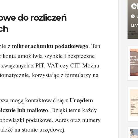
e
P
owe do rozliczeń
w
ch
MA
g
mikrorachunku podatkowego
nie z
. Ten
z
 konta umożliwia szybkie i bezpieczne
i związanych z PIT, VAT czy CIT. Można
omatycznie, korzystając z formularzy na
Urzędem
sza mogą kontaktować się z
icznie lub mailowo
. Dzięki temu każdy
 obowiązki podatkowe. Adres oraz numery
leźć na stronie urzędowej.