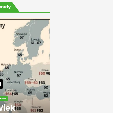
ile można
orady
zarobić?
RADY
iek