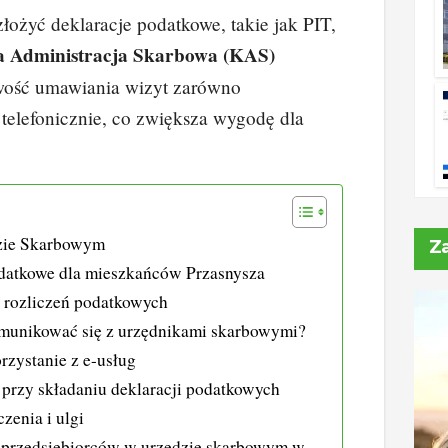
ożyć deklaracje podatkowe, takie jak PIT,
 Administracja Skarbowa (KAS)
wość umawiania wizyt zarówno
i telefonicznie, co zwiększa wygodę dla
zie Skarbowym
Z
datkowe dla mieszkańców Przasnysza
 rozliczeń podatkowych
omunikować się z urzędnikami skarbowymi?
rzystanie z e-usług
 przy składaniu deklaracji podatkowych
zenia i ulgi
 przedsiębiorców w urzędzie skarbowym w