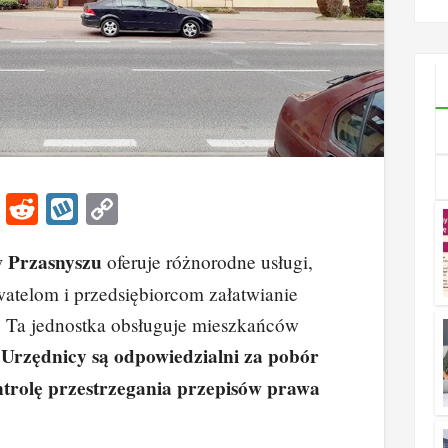
ny?
Korzyś
dla
bizne
Li
R
W
C
n
e
yk
o
 Przasnyszu
oferuje różnorodne usługi,
k
d
o
p
watelom i przedsiębiorcom załatwianie
e
di
p
y
 Ta jednostka obsługuje mieszkańców
dI
t
Li
Urzędnicy są odpowiedzialni za pobór
.
n
n
trolę przestrzegania przepisów prawa
k