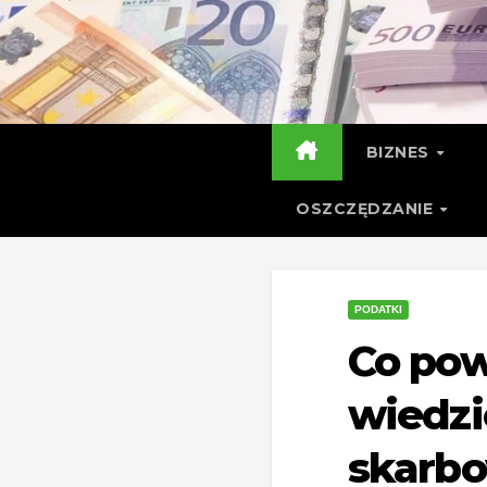
Skip
to
content
BIZNES
OSZCZĘDZANIE
PODATKI
Co pow
wiedzi
skarb