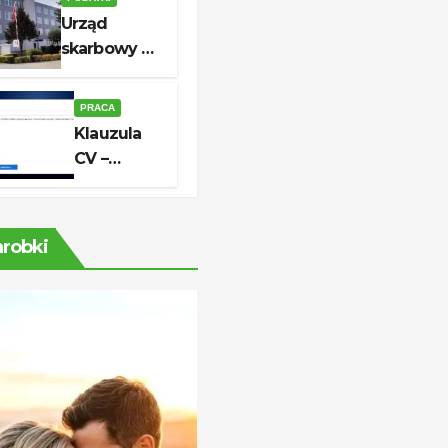
ścieżek
Urząd
kariery
skarbowy w
unerquicklich
Białogardzie
– adres,
PRACA
godziny i
Klauzula
kontakt
CV –
aktualny
wzór do
skutecznej
arobki
aplikacji