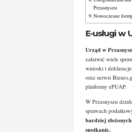
Przasnyszu
Nowoczesne formy
E-usługi w
Urząd w Przasnysz
załatwić wiele spr
wnioski i deklaracj
oraz serwis Biznes.
platformy ePUAP.
W Przasnyszu działa
sprawach podatkow
bardziej złożonyc
spotkanie.