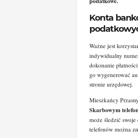
podatkowe.
Konta bank
podatkowy
Ważne jest korzysta
indywidualny numer
dokonanie płatnośc
go wygenerować aut
stronie urzędowej.
Mieszkańcy Przasny
Skarbowym telefon
może śledzić swoje
telefonów można zna