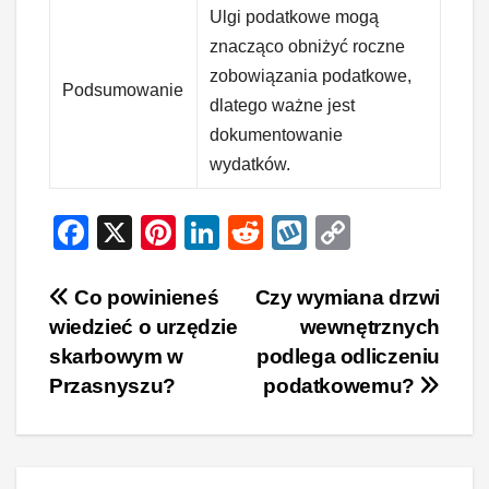
Ulgi podatkowe mogą
znacząco obniżyć roczne
zobowiązania podatkowe,
Podsumowanie
dlatego ważne jest
dokumentowanie
wydatków.
F
X
Pi
Li
R
W
C
a
nt
n
e
yk
o
c
er
k
d
o
p
Nawigacja
Co powinieneś
Czy wymiana drzwi
wiedzieć o urzędzie
wewnętrznych
e
e
e
di
p
y
wpisu
skarbowym w
podlega odliczeniu
b
st
dI
t
Li
Przasnyszu?
podatkowemu?
o
n
n
o
k
k