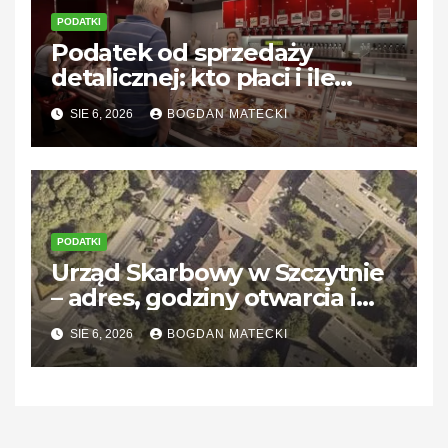
PODATKI
Podatek od sprzedaży
detalicznej: kto płaci i ile
wynosi?
SIE 6, 2026
BOGDAN MATECKI
PODATKI
Urząd Skarbowy w Szczytnie
– adres, godziny otwarcia i
kontakt
SIE 6, 2026
BOGDAN MATECKI