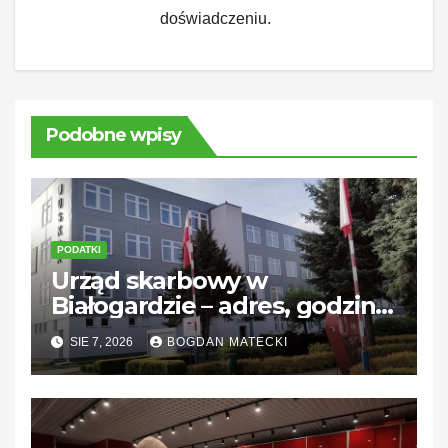
doświadczeniu.
Podobne wpisy
PODATKI
Urząd skarbowy w
Białogardzie – adres, godziny
i kontakt
SIE 7, 2026
BOGDAN MATECKI