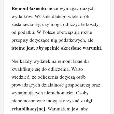
a
nt
n
e
yk
o
Remont łazienki
może wymagać dużych
c
er
k
d
o
p
wydatków. Właśnie dlatego wiele osób
e
e
e
di
p
y
zastanawia się, czy mogą odliczyć te koszty
b
st
dI
t
Li
od podatku. W Polsce obowiązują różne
o
n
n
przepisy dotyczące ulg podatkowych, ale
o
k
istotne jest, aby spełnić określone warunki
.
k
Nie każdy wydatek na remont łazienki
kwalifikuje się do odliczenia. Warto
wiedzieć, że odliczenia dotyczą osób
prowadzących działalność gospodarczą oraz
wynajmujących nieruchomości. Osoby
ulgi
niepełnosprawne mogą skorzystać z
rehabilitacyjnej
. Warunkiem jest, aby