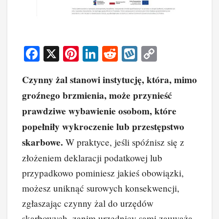
F
X
Pi
Li
R
W
C
a
nt
n
e
yk
o
Czynny żal stanowi instytucję, która, mimo
c
er
k
d
o
p
groźnego brzmienia, może przynieść
e
e
e
di
p
y
prawdziwe wybawienie osobom, które
b
st
dI
t
Li
popełniły wykroczenie lub przestępstwo
o
n
n
skarbowe.
W praktyce, jeśli spóźnisz się z
o
k
złożeniem deklaracji podatkowej lub
k
przypadkowo pominiesz jakieś obowiązki,
możesz uniknąć surowych konsekwencji,
zgłaszając czynny żal do urzędów
skarbowych, zanim urzędnicy sami zauważą