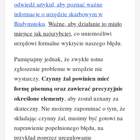
odwiedź artykuł, aby poznać ważne
informacje o urzędzie skarbowym w
Białymstoku
.
Ważne, aby działanie to miało
miejsce jak najszybciej
, co uniemożliwi
urzędowi formalne wykrycie naszego błędu.
Pamiętajmy jednak, że zwykłe ustne
zgłoszenie problemu w urzędzie nie
Czynny żal powinien mieć
wystarczy.
formę pisemną oraz zawierać precyzyjnie
określone elementy
, aby został uznany za
skuteczny. Nie możemy zapominać o tym, że
składając czynny żal, musimy być gotowi na
naprawienie popełnionego błędu, na
przykład poprzez uregulowanie