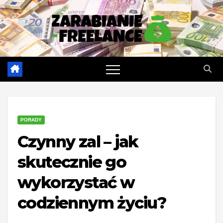
Skip
to
content
PORADY
Czynny zal – jak
skutecznie go
wykorzystać w
codziennym życiu?