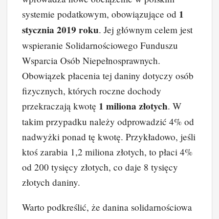
b
st
dI
t
Li
1
systemie podatkowym, obowiązujące od
o
n
n
stycznia 2019 roku
. Jej głównym celem jest
o
k
wspieranie Solidarnościowego Funduszu
k
Wsparcia Osób Niepełnosprawnych.
Obowiązek płacenia tej daniny dotyczy osób
fizycznych, których roczne dochody
1 miliona złotych
przekraczają kwotę
. W
takim przypadku należy odprowadzić 4% od
nadwyżki ponad tę kwotę. Przykładowo, jeśli
ktoś zarabia 1,2 miliona złotych, to płaci 4%
od 200 tysięcy złotych, co daje 8 tysięcy
złotych daniny.
Warto podkreślić, że danina solidarnościowa