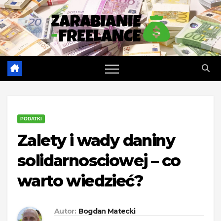
Skip
to
content
PODATKI
Zalety i wady daniny
solidarnosciowej – co
warto wiedzieć?
Autor:
Bogdan Matecki