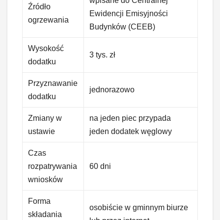
wpisane do Centralnej
Źródło
Ewidencji Emisyjności
ogrzewania
Budynków (CEEB)
Wysokość
3 tys. zł
dodatku
Przyznawanie
jednorazowo
dodatku
Zmiany w
na jeden piec przypada
ustawie
jeden dodatek węglowy
Czas
rozpatrywania
60 dni
wniosków
Forma
osobiście w gminnym biurze
składania