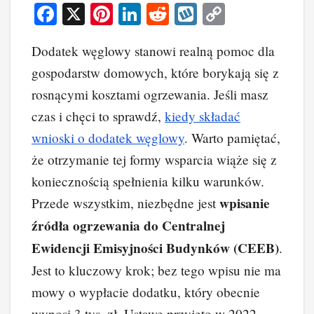
F
X
Pi
Li
R
W
C
a
nt
n
e
yk
o
Dodatek węglowy stanowi realną pomoc dla
c
er
k
d
o
p
gospodarstw domowych, które borykają się z
e
e
e
di
p
y
rosnącymi kosztami ogrzewania. Jeśli masz
b
st
dI
t
Li
czas i chęci to sprawdź,
kiedy składać
o
n
n
wnioski o dodatek węglowy
. Warto pamiętać,
o
k
że otrzymanie tej formy wsparcia wiąże się z
k
koniecznością spełnienia kilku warunków.
wpisanie
Przede wszystkim, niezbędne jest
źródła ogrzewania do Centralnej
Ewidencji Emisyjności Budynków (CEEB)
.
Jest to kluczowy krok; bez tego wpisu nie ma
mowy o wypłacie dodatku, który obecnie
wynosi 3 tys. zł. Ustawę przyjęto w 2022