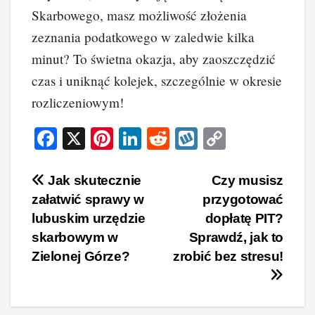
Skarbowego, masz możliwość złożenia
zeznania podatkowego w zaledwie kilka
minut? To świetna okazja, aby zaoszczędzić
czas i uniknąć kolejek, szczególnie w okresie
rozliczeniowym!
F
X
Pi
Li
R
W
C
a
nt
n
e
yk
o
c
er
k
d
o
p
Nawigacja
Jak skutecznie
Czy musisz
załatwić sprawy w
przygotować
e
e
e
di
p
y
wpisu
lubuskim urzędzie
dopłatę PIT?
b
st
dI
t
Li
skarbowym w
Sprawdź, jak to
o
n
n
Zielonej Górze?
zrobić bez stresu!
o
k
k