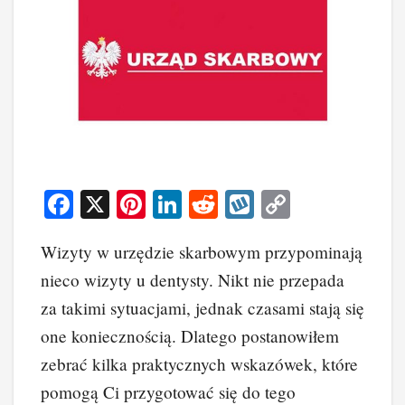
F
X
Pi
Li
R
W
C
a
nt
n
e
yk
o
Wizyty w urzędzie skarbowym przypominają
c
er
k
d
o
p
nieco wizyty u dentysty. Nikt nie przepada
e
e
e
di
p
y
za takimi sytuacjami, jednak czasami stają się
b
st
dI
t
Li
one koniecznością. Dlatego postanowiłem
o
n
n
zebrać kilka praktycznych wskazówek, które
o
k
pomogą Ci przygotować się do tego