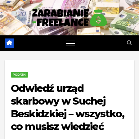
Skip
to
content
PODATKI
Odwiedź urząd
skarbowy w Suchej
Beskidzkiej – wszystko,
co musisz wiedzieć