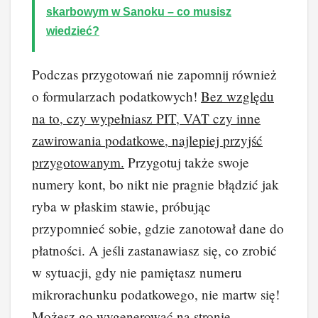
skarbowym w Sanoku – co musisz
wiedzieć?
Podczas przygotowań nie zapomnij również
o formularzach podatkowych!
Bez względu
na to, czy wypełniasz PIT, VAT czy inne
zawirowania podatkowe, najlepiej przyjść
przygotowanym.
Przygotuj także swoje
numery kont, bo nikt nie pragnie błądzić jak
ryba w płaskim stawie, próbując
przypomnieć sobie, gdzie zanotował dane do
płatności. A jeśli zastanawiasz się, co zrobić
w sytuacji, gdy nie pamiętasz numeru
mikrorachunku podatkowego, nie martw się!
Możesz go wygenerować na stronie