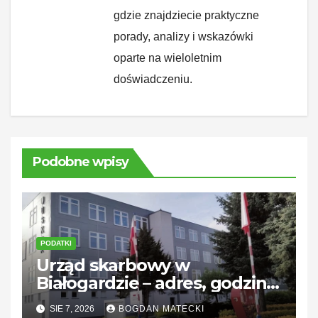
gdzie znajdziecie praktyczne
porady, analizy i wskazówki
oparte na wieloletnim
doświadczeniu.
Podobne wpisy
PODATKI
Urząd skarbowy w
Białogardzie – adres, godziny
i kontakt
SIE 7, 2026
BOGDAN MATECKI