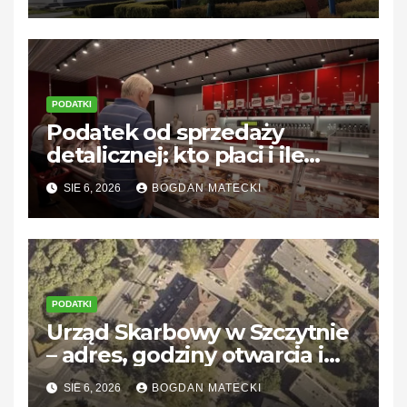
PODATKI
Podatek od sprzedaży
detalicznej: kto płaci i ile
wynosi?
SIE 6, 2026
BOGDAN MATECKI
PODATKI
Urząd Skarbowy w Szczytnie
– adres, godziny otwarcia i
kontakt
SIE 6, 2026
BOGDAN MATECKI