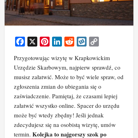
F
X
Pi
Li
R
W
C
a
nt
n
e
yk
o
Przygotowując wizytę w Krapkowickim
c
er
k
d
o
p
Urzędzie Skarbowym, najpierw sprawdź, co
e
e
e
di
p
y
musisz załatwić. Może to być wiele spraw, od
b
st
dI
t
Li
zgłoszenia zmian do ubiegania się o
o
n
n
zaświadczenie. Pamiętaj, że czasami lepiej
o
k
załatwić wszystko online. Spacer do urzędu
k
może być wtedy zbędny! Jeśli jednak
zdecydujesz się na osobistą wizytę, umów
Kolejka to najgorszy szok po
termin.