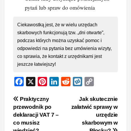
pytań lub spraw do omówienia
Ciekawostką jest, że w wielu urzędach
skarbowych funkcjonują tzw. „dni otwarte”,
podczas których można uzyskać pomoc i
odpowiedzi na pytania bez umówienia wizyty,
co sprawia, że kontakt z urzędnikami jest
jeszcze łatwiejszy!
F
X
Pi
Li
R
W
C
a
nt
n
e
yk
o
c
er
k
d
o
p
Nawigacja
Praktyczny
Jak skutecznie
przewodnik po
załatwić sprawy w
e
e
e
di
p
y
wpisu
deklaracji VAT 7 –
urzędzie
b
st
dI
t
Li
co musisz
skarbowym w
o
n
n
wiedzieć?
Płocku?