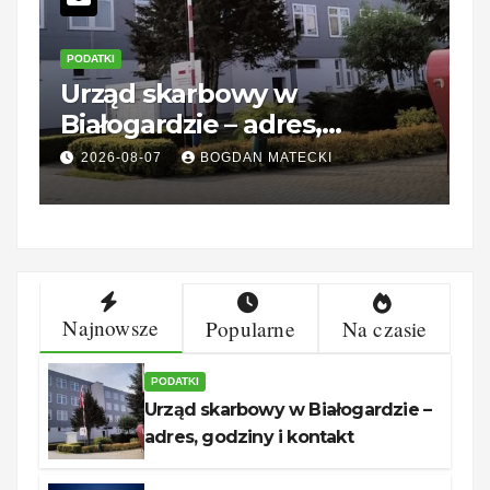
PODATKI
P
Urząd skarbowy w
K
Białogardzie – adres,
d
godziny i kontakt
2026-08-07
BOGDAN MATECKI
Najnowsze
Popularne
Na czasie
PODATKI
Urząd skarbowy w Białogardzie –
adres, godziny i kontakt