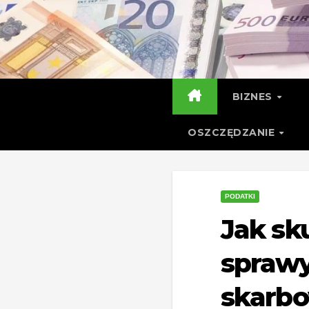
Skip
to
content
BIZNES
OSZCZĘDZANIE
PODATKI
Jak sk
sprawy
skarb