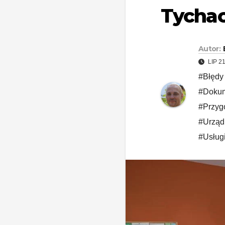
Tycha
Autor:
LIP 2
#Błędy
#Dokum
#Przyg
#Urząd
#Usług