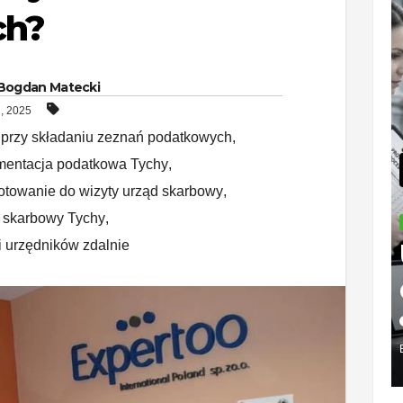
ch?
Bogdan Matecki
1, 2025
 przy składaniu zeznań podatkowych
,
entacja podatkowa Tychy
,
otowanie do wizyty urząd skarbowy
,
 skarbowy Tychy
,
PODAT
Ur
i urzędników zdalnie
sk
w
20
Bi
BOGD
e 