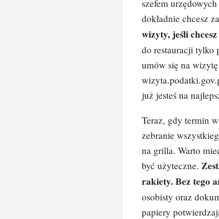
szefem urzędowych 
o
dokładnie chcesz za
o
wizyty, jeśli chces
k
do restauracji tylko
umów się na wizytę.
wizyta.podatki.gov.
już jesteś na najlep
Teraz, gdy termin w
zebranie wszystkieg
na grilla. Warto mi
Zest
być użyteczne.
rakiety. Bez tego a
osobisty oraz doku
papiery potwierdzaj