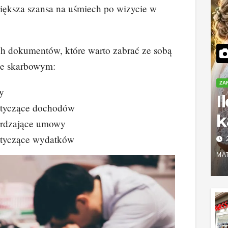
większa szansa na uśmiech po wizycie w
ch dokumentów, które warto zabrać ze sobą
ie skarbowym:
ZA
y
I
tyczące dochodów
k
erdzające umowy
S
tyczące wydatków
r
MA
z