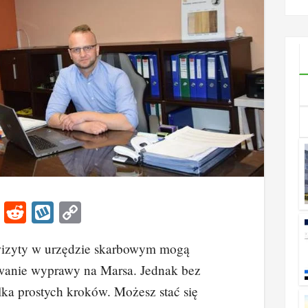
go
ko
Li
R
W
C
n
e
yk
o
wizyty w urzędzie skarbowym mogą
k
d
o
p
wanie wyprawy na Marsa. Jednak bez
e
di
p
y
ka prostych kroków. Możesz stać się
dI
t
Li