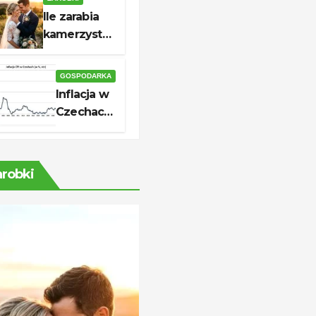
skutecznej
Ile zarabia
aplikacji
kamerzysta?
Stawki i
realne
GOSPODARKA
zarobki
Inflacja w
Czechach
2026: ile
wynosi i
co
arobki
oznacza
dla cen?