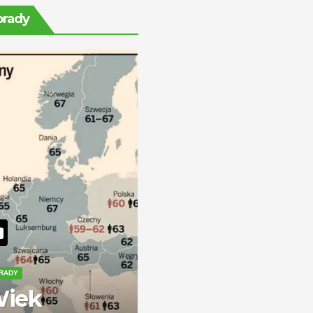
ile można
orady
zarobić?
RADY
iek