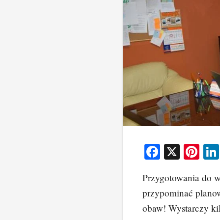
F
X
Pi
a
nt
Przygotowania do 
c
er
przypominać plano
e
e
obaw! Wystarczy kil
b
st