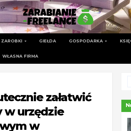
ZAROBKI
GIEŁDA
GOSPODARKA
KSI
WŁASNA FIRMA
utecznie załatwić
N
 w urzędzie
owym w