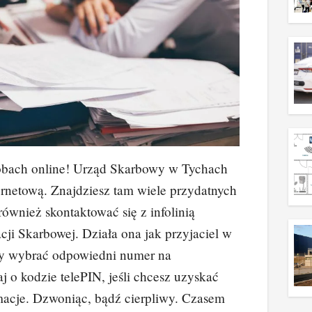
obach online! Urząd Skarbowy w Tychach
ernetową. Znajdziesz tam wiele przydatnych
również skontaktować się z infolinią
cji Skarbowej. Działa ona jak przyjaciel w
zy wybrać odpowiedni numer na
j o kodzie telePIN, jeśli chcesz uzyskać
macje. Dzwoniąc, bądź cierpliwy. Czasem