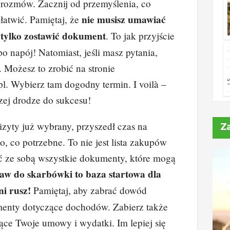
rozmów. Zacznij od przemyślenia, co
n
n
nie musisz umawiać
łatwić. Pamiętaj, że
k
z tylko zostawić dokument
. To jak przyjście
 po napój! Natomiast, jeśli masz pytania,
 Możesz to zrobić na stronie
pl. Wybierz tam dogodny termin. I voilà –
szej drodze do sukcesu!
izyty już wybrany, przyszedł czas na
Z
o, co potrzebne. To nie jest lista zakupów
eć ze sobą wszystkie dokumenty, które mogą
aw do skarbówki to baza startowa dla
ni rusz!
Pamiętaj, aby zabrać dowód
menty dotyczące dochodów. Zabierz także
ące Twoje umowy i wydatki. Im lepiej się