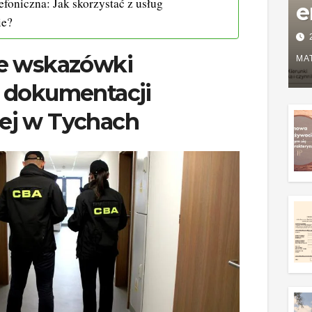
efoniczna: Jak skorzystać z usług
e
ie?
P
e wskazówki
w
MA
g
 dokumentacji
z
ej w Tychach