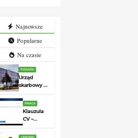
dziny i
aplikacji
ntakt
Najnowsze
Popularne
Na czasie
PODATKI
Urząd
skarbowy w
Białogardzie
– adres,
PRACA
godziny i
Klauzula
kontakt
CV –
aktualny
wzór do
ZAROBKI