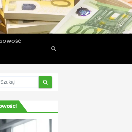
ĘGOWOŚĆ
owości