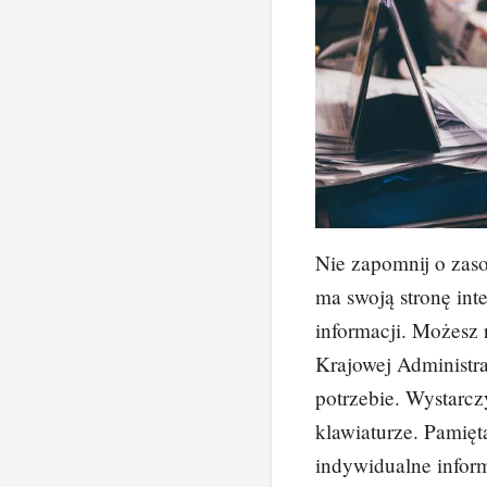
Nie zapomnij o zas
ma swoją stronę int
informacji. Możesz 
Krajowej Administra
potrzebie. Wystarc
klawiaturze. Pamięta
indywidualne infor