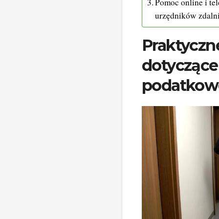
Pomoc online i tel
urzędników zdaln
Praktyczn
dotyczące
podatkow