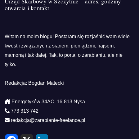
Urząd Skarbowy w Szczytnie – adres, godziny
otwarcia i kontakt
Witam na moim blogu! Postaram się rozjaśnić wam wiele
kwestii związanych z sianem, pieniądzmi, hajsem,
mamoną i tak dalej. Tak, to portal o zarabianiu, ale nie
tylko.
Redakcja:
Bogdan Matecki
Energetyków 34AC, 16-813 Nysa
773 313 742
redakcja@zarabianie-freelance.pl
F
X
L