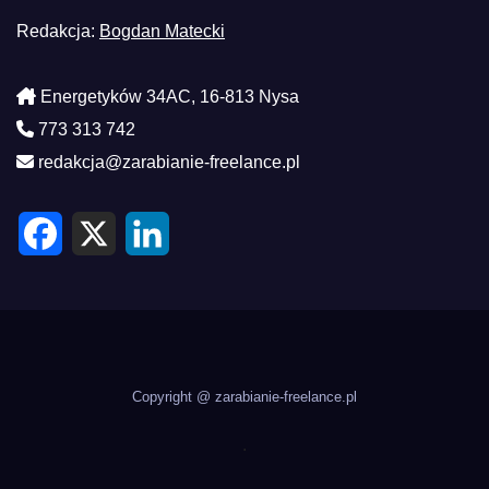
Redakcja:
Bogdan Matecki
Energetyków 34AC, 16-813 Nysa
773 313 742
redakcja@zarabianie-freelance.pl
F
X
L
a
i
c
n
e
k
b
e
o
d
o
I
k
n
Copyright @ zarabianie-freelance.pl
.