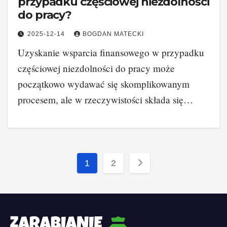
przypadku częściowej niezdolności
do pracy?
2025-12-14
BOGDAN MATECKI
Uzyskanie wsparcia finansowego w przypadku
częściowej niezdolności do pracy może
początkowo wydawać się skomplikowanym
procesem, ale w rzeczywistości składa się…
Stronicowanie
1
2
wpisów