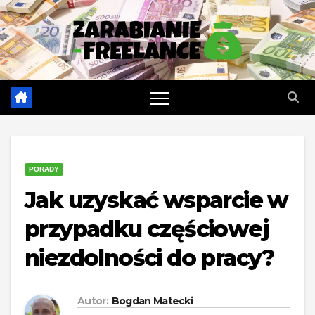
Skip
to
content
PORADY
Jak uzyskać wsparcie w
przypadku częściowej
niezdolności do pracy?
Autor:
Bogdan Matecki