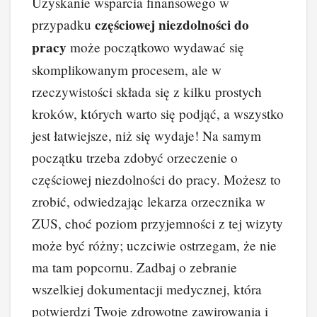
Uzyskanie wsparcia finansowego w
c
er
k
d
o
p
częściowej niezdolności do
przypadku
e
e
e
di
p
y
pracy
może początkowo wydawać się
b
st
dI
t
Li
skomplikowanym procesem, ale w
o
n
n
rzeczywistości składa się z kilku prostych
o
k
kroków, których warto się podjąć, a wszystko
k
jest łatwiejsze, niż się wydaje! Na samym
początku trzeba zdobyć orzeczenie o
częściowej niezdolności do pracy. Możesz to
zrobić, odwiedzając lekarza orzecznika w
ZUS, choć poziom przyjemności z tej wizyty
może być różny; uczciwie ostrzegam, że nie
ma tam popcornu. Zadbaj o zebranie
wszelkiej dokumentacji medycznej, która
potwierdzi Twoje zdrowotne zawirowania i