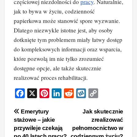
częściowej niezdolności do
pracy
. Naturalnie,
jak to bywa w życiu, codzienność
papierkowa może stanowić spore wyzwanie.
Dlatego niezwykle istotne jest, aby osoby
dotknięte tym problemem miały łatwy dostęp
do kompleksowych informacji oraz wsparcia,
które pozwolą im nie tylko zrozumieć
dostępne opcje, ale także skutecznie
realizować proces rehabilitacji.
F
X
Pi
Li
R
W
C
a
nt
n
e
yk
o
c
er
k
d
o
p
Nawigacja
Emerytury
Jak skutecznie
stażowe – jakie
zrealizować
e
e
e
di
p
y
wpisu
przywileje czekają
pełnomocnictwo w
b
st
dI
t
Li
po 40 latach pracy?
codziennym życiu?