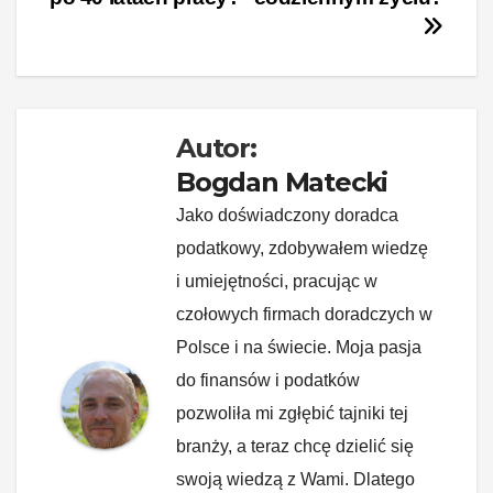
o
n
n
o
k
k
Autor:
Bogdan Matecki
Jako doświadczony doradca
podatkowy, zdobywałem wiedzę
i umiejętności, pracując w
czołowych firmach doradczych w
Polsce i na świecie. Moja pasja
do finansów i podatków
pozwoliła mi zgłębić tajniki tej
branży, a teraz chcę dzielić się
swoją wiedzą z Wami. Dlatego