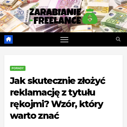
Skip
to
content
PORADY
Jak skutecznie złożyć
reklamację z tytułu
rękojmi? Wzór, który
warto znać