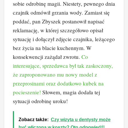
sobie odrobinę magii. Niestety, pewnego dnia
czajnik odmówił grzania wody. Zamiast się
poddać, pan Zbyszek postanowił napisać
reklamację, w której szczegółowo opisał
sytuację i dołączył zdjęcie czajnika, leżącego
bez życia na blacie kuchennym. W
konsekwencji zażądał zwrotu.
Co
interesujące, sprzedawca był tak zaskoczony,
że zaproponowano mu nowy model z
przeprosinami oraz dodatkowo kubek na
pocieszenie!
Słowem, magia dodała tej
sytuacji odrobinę uroku!
Zobacz także:
Czy wizyta u dentysty może
być wliczona w koszty? Oto odpowiedź!