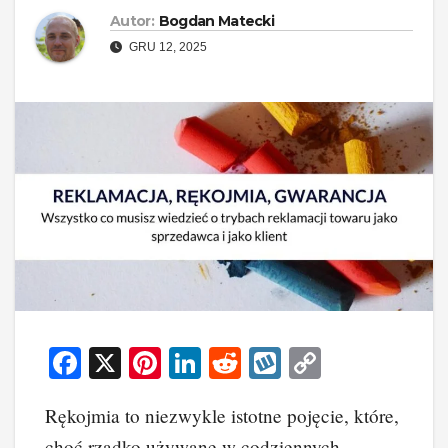
Autor:
Bogdan Matecki
GRU 12, 2025
F
X
Pi
Li
R
W
C
a
nt
n
e
yk
o
Rękojmia to niezwykle istotne pojęcie, które,
c
er
k
d
o
p
choć rzadko używane w codziennych