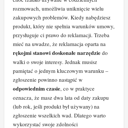
e
e
e
di
p
y
rozmowach, umożliwia uniknięcie wielu
b
st
dI
t
Li
zakupowych problemów. Kiedy nabędziesz
o
n
n
produkt, który nie spełnia warunków umowy,
o
k
przysługuje ci prawo do reklamacji. Trzeba
k
mieć na uwadze, że reklamacja oparta na
rękojmi stanowi doskonałe narzędzie
do
walki o swoje interesy. Jednak musisz
pamiętać o jednym kluczowym warunku –
zgłoszenie powinno nastąpić w
odpowiednim czasie
, co w praktyce
oznacza, że masz dwa lata od daty zakupu
(lub rok, jeśli produkt był używany) na
zgłoszenie wszelkich wad. Dlatego warto
wykorzystać swoje zdolności