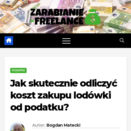
Skip
to
content
PODATKI
Jak skutecznie odliczyć
koszt zakupu lodówki
od podatku?
Autor:
Bogdan Matecki