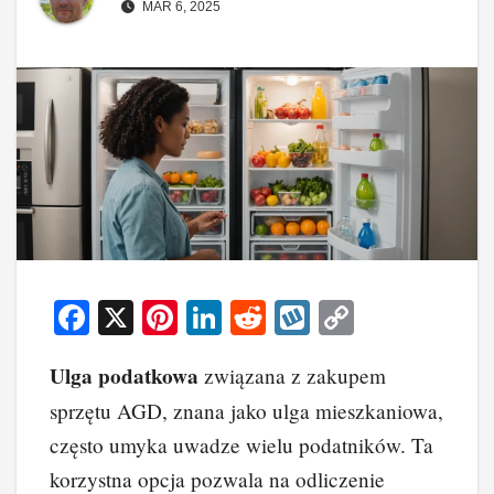
MAR 6, 2025
F
X
Pi
Li
R
W
C
a
nt
n
e
yk
o
Ulga podatkowa
związana z zakupem
c
er
k
d
o
p
sprzętu AGD, znana jako ulga mieszkaniowa,
e
e
e
di
p
y
często umyka uwadze wielu podatników. Ta
b
st
dI
t
Li
korzystna opcja pozwala na odliczenie
o
n
n