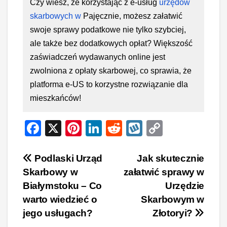
Czy wiesz, że korzystając z e-usług
urzędów
skarbowych w
Pajęcznie, możesz załatwić
swoje sprawy podatkowe nie tylko szybciej,
ale także bez dodatkowych opłat? Większość
zaświadczeń wydawanych online jest
zwolniona z opłaty skarbowej, co sprawia, że
platforma e-US to korzystne rozwiązanie dla
mieszkańców!
F
X
Pi
Li
R
W
C
a
nt
n
e
yk
o
c
er
k
d
o
p
Nawigacja
Podlaski Urząd
Jak skutecznie
Skarbowy w
załatwić sprawy w
e
e
e
di
p
y
wpisu
Białymstoku – Co
Urzędzie
b
st
dI
t
Li
warto wiedzieć o
Skarbowym w
o
n
n
jego usługach?
Złotoryi?
o
k