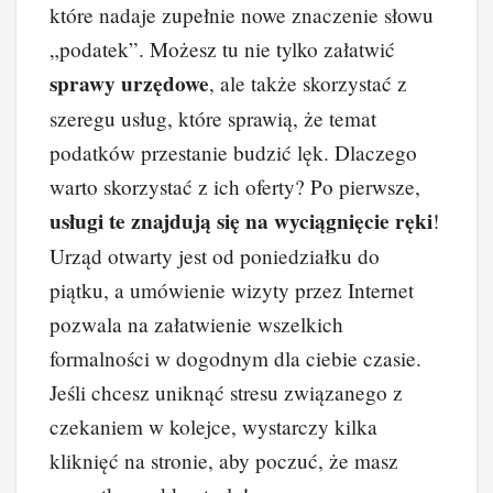
które nadaje zupełnie nowe znaczenie słowu
e
e
e
di
p
y
„podatek”. Możesz tu nie tylko załatwić
b
st
dI
t
Li
sprawy urzędowe
, ale także skorzystać z
o
n
n
szeregu usług, które sprawią, że temat
o
k
podatków przestanie budzić lęk. Dlaczego
k
warto skorzystać z ich oferty? Po pierwsze,
usługi te znajdują się na wyciągnięcie ręki
!
Urząd otwarty jest od poniedziałku do
piątku, a umówienie wizyty przez Internet
pozwala na załatwienie wszelkich
formalności w dogodnym dla ciebie czasie.
Jeśli chcesz uniknąć stresu związanego z
czekaniem w kolejce, wystarczy kilka
kliknięć na stronie, aby poczuć, że masz