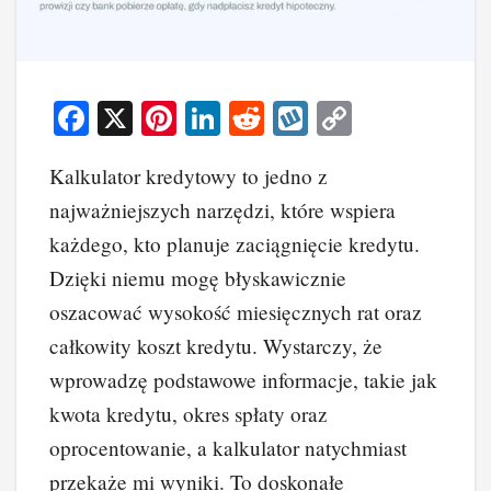
F
X
Pi
Li
R
W
C
a
nt
n
e
yk
o
Kalkulator kredytowy to jedno z
c
er
k
d
o
p
najważniejszych narzędzi, które wspiera
e
e
e
di
p
y
każdego, kto planuje zaciągnięcie kredytu.
b
st
dI
t
Li
Dzięki niemu mogę błyskawicznie
o
n
n
oszacować wysokość miesięcznych rat oraz
o
k
całkowity koszt kredytu. Wystarczy, że
k
wprowadzę podstawowe informacje, takie jak
kwota kredytu, okres spłaty oraz
oprocentowanie, a kalkulator natychmiast
przekaże mi wyniki. To doskonałe