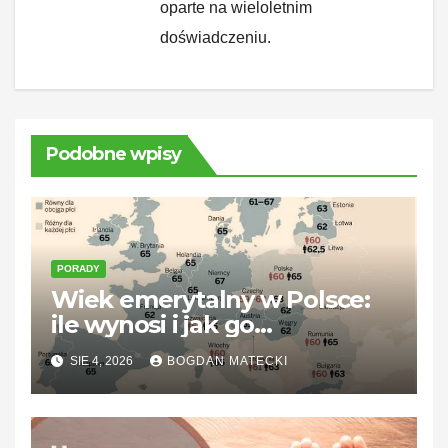
oparte na wieloletnim
doświadczeniu.
Podobne wpisy
PORADY
Wiek emerytalny w Polsce:
ile wynosi i jak go
zaplanować
SIE 4, 2026
BOGDAN MATECKI