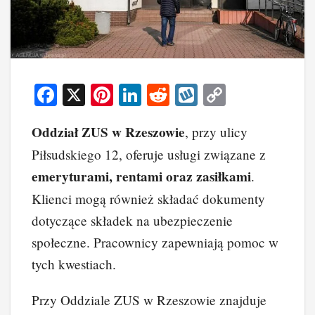
F
X
Pi
Li
R
W
C
a
nt
n
e
yk
o
Oddział ZUS w Rzeszowie
, przy ulicy
c
er
k
d
o
p
Piłsudskiego 12, oferuje usługi związane z
e
e
e
di
p
y
emeryturami, rentami oraz zasiłkami
.
b
st
dI
t
Li
Klienci mogą również składać dokumenty
o
n
n
dotyczące składek na ubezpieczenie
o
k
społeczne. Pracownicy zapewniają pomoc w
k
tych kwestiach.
Przy Oddziale ZUS w Rzeszowie znajduje