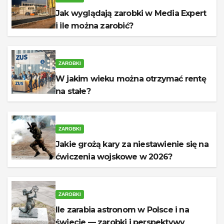
Jak wyglądają zarobki w Media Expert
i ile można zarobić?
ZAROBKI
W jakim wieku można otrzymać rentę
na stałe?
ZAROBKI
Jakie grożą kary za niestawienie się na
ćwiczenia wojskowe w 2026?
ZAROBKI
Ile zarabia astronom w Polsce i na
świecie — zarobki i perspektywy