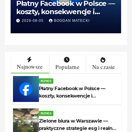
Płatny Facebook w Polsce —
Z
koszty, konsekwencje i
—
rozwiązania dla firm
r
2026-08-05
BOGDAN MATECKI
Najnowsze
Popularne
Na czasie
BIZNES
Płatny Facebook w Polsce —
koszty, konsekwencje i
rozwiązania dla firm
BIZNES
Zielone biura w Warszawie —
praktyczne strategie esg i realne