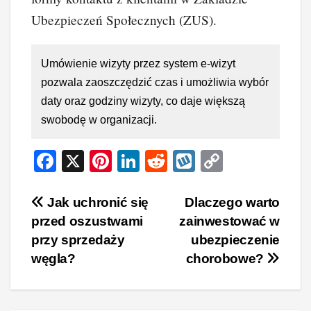
Ubezpieczeń Społecznych (ZUS).
Umówienie wizyty przez system e-wizyt
pozwala zaoszczędzić czas i umożliwia wybór
daty oraz godziny wizyty, co daje większą
swobodę w organizacji.
F
X
Pi
Li
R
W
C
a
nt
n
e
yk
o
c
er
k
d
o
p
Nawigacja
Jak uchronić się
Dlaczego warto
przed oszustwami
zainwestować w
e
e
e
di
p
y
wpisu
przy sprzedaży
ubezpieczenie
b
st
dI
t
Li
węgla?
chorobowe?
o
n
n
o
k