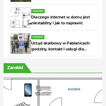
oszczędności
ZAROBKI
Dlaczego internet w domu jest
niestabilny i jak to naprawić
PODATKI
Urząd skarbowy w Pabianicach:
godziny, kontakt i usługi dla
podatników
Zarobki