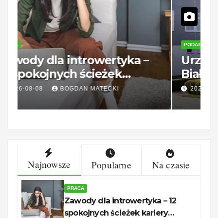
PRACA
P
Zawody dla introwertyka –
U
12 spokojnych ścieżek
B
kariery unerquicklich
g
2026-08-08
BOGDAN MATECKI
Najnowsze
Popularne
Na czasie
PRACA
Zawody dla introwertyka – 12
spokojnych ścieżek kariery