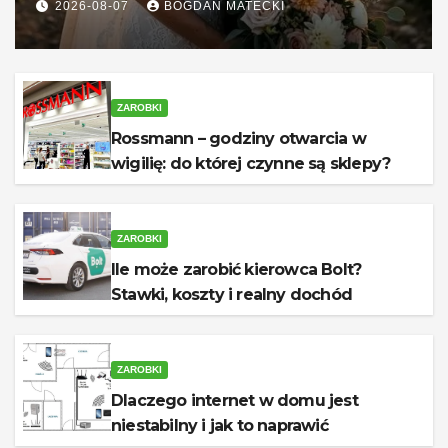
2026-08-07
BOGDAN MATECKI
ZAROBKI
Rossmann – godziny otwarcia w
wigilię: do której czynne są sklepy?
ZAROBKI
Ile może zarobić kierowca Bolt?
Stawki, koszty i realny dochód
ZAROBKI
Dlaczego internet w domu jest
niestabilny i jak to naprawić