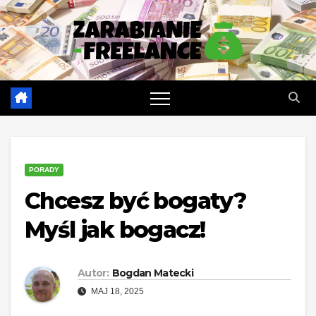
Skip
to
content
PORADY
Chcesz być bogaty?
Myśl jak bogacz!
Autor:
Bogdan Matecki
MAJ 18, 2025