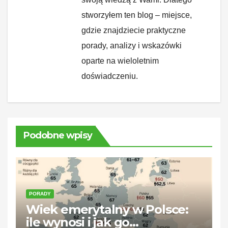
stworzyłem ten blog – miejsce,
gdzie znajdziecie praktyczne
porady, analizy i wskazówki
oparte na wieloletnim
doświadczeniu.
Podobne wpisy
PORADY
Wiek emerytalny w Polsce:
ile wynosi i jak go