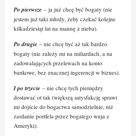
o
n
n
Po pierwsze
– ja już chcę być bogaty (nie
o
k
jestem już taki młody, żeby czekać kolejne
k
kilkadziesiąt lat na mannę z nieba).
Po drugie
– nie chcę być aż tak bardzo
bogaty (nie zależy mi na miliardach, a na
zadowalających przelewach na konto
bankowe, bez znacznej ingerencji w biznes).
I po trzecie
– nie chcę tych pieniędzy
dostawać ot tak (większą satysfakcję sprawi
mi dojście do bogactwa samodzielnie, niż
zasilanie portfela przez bogatego wuja z
Ameryki).