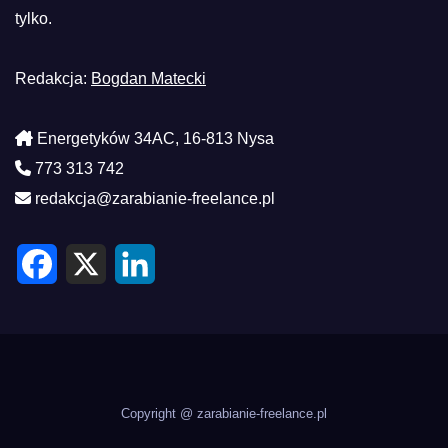
tylko.
Redakcja:
Bogdan Matecki
Energetyków 34AC, 16-813 Nysa
773 313 742
redakcja@zarabianie-freelance.pl
F
X
L
a
i
c
n
e
k
b
e
o
d
o
I
k
n
Copyright @ zarabianie-freelance.pl