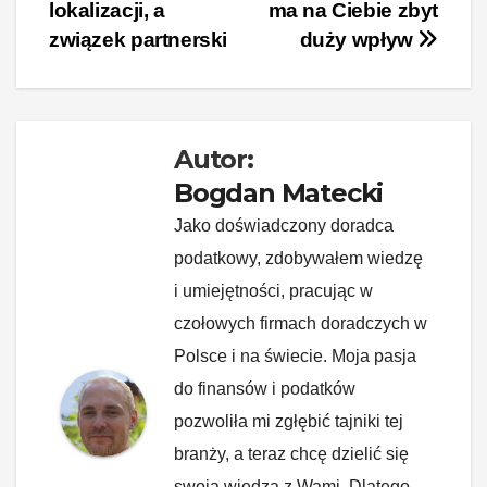
lokalizacji, a
ma na Ciebie zbyt
e
e
e
di
p
y
wpisu
związek partnerski
duży wpływ
b
st
dI
t
Li
o
n
n
o
k
k
Autor:
Bogdan Matecki
Jako doświadczony doradca
podatkowy, zdobywałem wiedzę
i umiejętności, pracując w
czołowych firmach doradczych w
Polsce i na świecie. Moja pasja
do finansów i podatków
pozwoliła mi zgłębić tajniki tej
branży, a teraz chcę dzielić się
swoją wiedzą z Wami. Dlatego