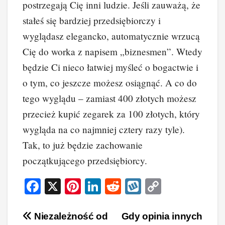
postrzegają Cię inni ludzie. Jeśli zauważą, że
stałeś się bardziej przedsiębiorczy i
wyglądasz elegancko, automatycznie wrzucą
Cię do worka z napisem „biznesmen”. Wtedy
będzie Ci nieco łatwiej myśleć o bogactwie i
o tym, co jeszcze możesz osiągnąć. A co do
tego wyglądu – zamiast 400 złotych możesz
przecież kupić zegarek za 100 złotych, który
wygląda na co najmniej cztery razy tyle).
Tak, to już będzie zachowanie
początkującego przedsiębiorcy.
F
X
Pi
Li
R
W
C
a
nt
n
e
yk
o
c
er
k
d
o
p
Nawigacja
Niezależność od
Gdy opinia innych