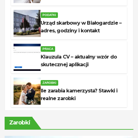
unerquicklich
PODATKI
Urząd skarbowy w Białogardzie –
adres, godziny i kontakt
PRACA
Klauzula CV – aktualny wzór do
skutecznej aplikacji
ZAROBKI
Ile zarabia kamerzysta? Stawki i
realne zarobki
Zarobki