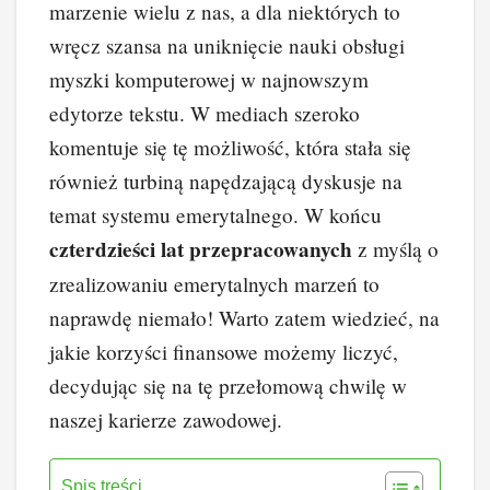
marzenie wielu z nas, a dla niektórych to
e
e
e
di
p
y
wręcz szansa na uniknięcie nauki obsługi
b
st
dI
t
Li
myszki komputerowej w najnowszym
o
n
n
edytorze tekstu. W mediach szeroko
o
k
komentuje się tę możliwość, która stała się
k
również turbiną napędzającą dyskusje na
temat systemu emerytalnego. W końcu
czterdzieści lat przepracowanych
z myślą o
zrealizowaniu emerytalnych marzeń to
naprawdę niemało! Warto zatem wiedzieć, na
jakie korzyści finansowe możemy liczyć,
decydując się na tę przełomową chwilę w
naszej karierze zawodowej.
Spis treści