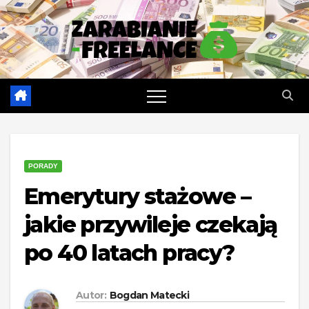
Skip
to
content
PORADY
Emerytury stażowe –
jakie przywileje czekają
po 40 latach pracy?
Autor:
Bogdan Matecki