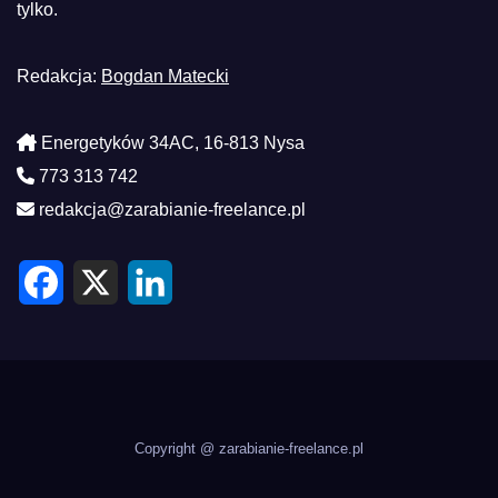
tylko.
Redakcja:
Bogdan Matecki
Energetyków 34AC, 16-813 Nysa
773 313 742
redakcja@zarabianie-freelance.pl
F
X
L
a
i
c
n
e
k
b
e
o
d
o
I
k
n
Copyright @ zarabianie-freelance.pl
.