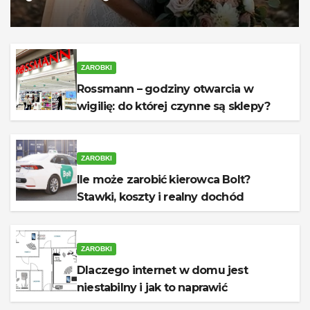
ZAROBKI
Rossmann – godziny otwarcia w
wigilię: do której czynne są sklepy?
ZAROBKI
Ile może zarobić kierowca Bolt?
Stawki, koszty i realny dochód
ZAROBKI
Dlaczego internet w domu jest
niestabilny i jak to naprawić