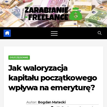
Skip
to
content
OSZCZĘDZANIE
Jak waloryzacja
kapitału początkowego
wpływa na emeryturę?
Autor:
Bogdan Matecki