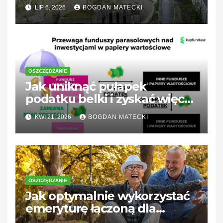
LIP 6, 2026
BOGDAN MATECKI
OSZCZĘDZANIE
Jak uniknąć pułapek
podatku belki i zyskać więcej
ze swoich oszczędności?
KWI 21, 2026
BOGDAN MATECKI
OSZCZĘDZANIE
Jak optymalnie wykorzystać
emeryturę łączoną dla
lepszej przyszłości