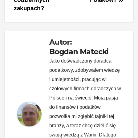
o
n
n
zakupach?
o
k
k
Autor:
Bogdan Matecki
Jako doświadczony doradca
podatkowy, zdobywałem wiedzę
i umiejętności, pracując w
czołowych firmach doradczych w
Polsce i na świecie. Moja pasja
do finansów i podatków
pozwoliła mi zgłębić tajniki tej
branży, a teraz chcę dzielić się
swoją wiedzą z Wami. Dlatego