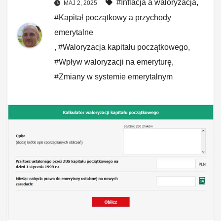
#Inflacja a waloryzacja
,
MAJ 2, 2025
#Kapitał początkowy a przychody
emerytalne
,
#Waloryzacja kapitału początkowego
,
#Wpływ waloryzacji na emeryturę
,
#Zmiany w systemie emerytalnym