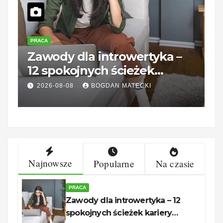
PRACA
P
Zawody dla introwertyka –
U
12 spokojnych ścieżek
B
kariery unerquicklich
g
2026-08-08
BOGDAN MATECKI
Najnowsze
Popularne
Na czasie
PRACA
Zawody dla introwertyka – 12
spokojnych ścieżek kariery