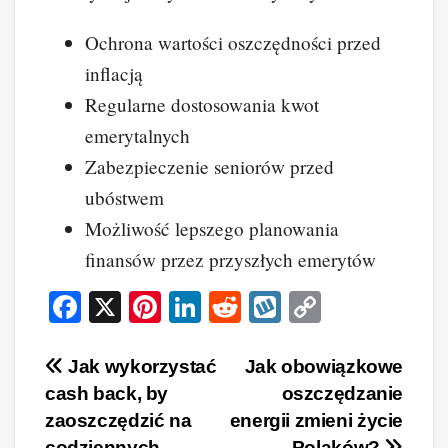
Ochrona wartości oszczędności przed
inflacją
Regularne dostosowania kwot
emerytalnych
Zabezpieczenie seniorów przed
ubóstwem
Możliwość lepszego planowania
finansów przez przyszłych emerytów
F
X
Pi
Li
R
W
C
a
nt
n
e
yk
o
c
er
k
d
o
p
Nawigacja
Jak wykorzystać
Jak obowiązkowe
cash back, by
oszczędzanie
e
e
e
di
p
y
wpisu
zaoszczędzić na
energii zmieni życie
b
st
dI
t
Li
codziennych
Polaków?