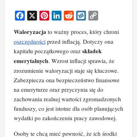
F
X
Pi
Li
R
W
C
a
nt
n
e
yk
o
Waloryzacja
to ważny proces, który chroni
c
er
k
d
o
p
oszczędności
przed inflacją. Dotyczy ona
e
e
e
di
p
y
składek
kapitału początkowego oraz
b
st
dI
t
Li
emerytalnych
. Wzrost inflacji sprawia, że
o
n
n
zrozumienie waloryzacji staje się kluczowe.
o
k
Zabezpiecza ona bezpieczeństwo finansowe
k
na emeryturze oraz przyczynia się do
zachowania realnej wartości zgromadzonych
funduszy, co jest istotne dla osób planujących
wydatki po zakończeniu pracy zawodowej.
Osoby te chcą mieć pewność, że ich środki