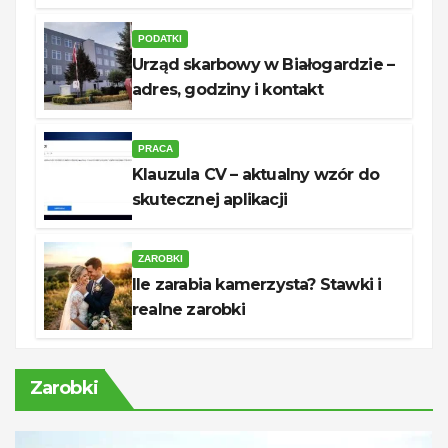
unerquicklich
PODATKI
Urząd skarbowy w Białogardzie –
adres, godziny i kontakt
PRACA
Klauzula CV – aktualny wzór do
skutecznej aplikacji
ZAROBKI
Ile zarabia kamerzysta? Stawki i
realne zarobki
Zarobki