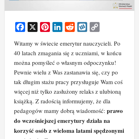
F
X
Pi
Li
R
W
C
a
nt
n
e
yk
o
Witamy w świecie emerytur nauczycieli. Po
c
er
k
d
o
p
40 latach zmagania się z uczniami, w końcu
e
e
e
di
p
y
można pomyśleć o własnym odpoczynku!
b
st
dI
t
Li
Pewnie wielu z Was zastanawia się, czy po
o
n
n
tak długim stażu pracy przysługuje Wam coś
o
k
więcej niż tylko zasłużony relaks z ulubioną
k
książką. Z radością informujemy, że dla
prawo
pedagogów mamy dobrą wiadomość:
do wcześniejszej emerytury działa na
korzyść osób z wieloma latami spędzonymi