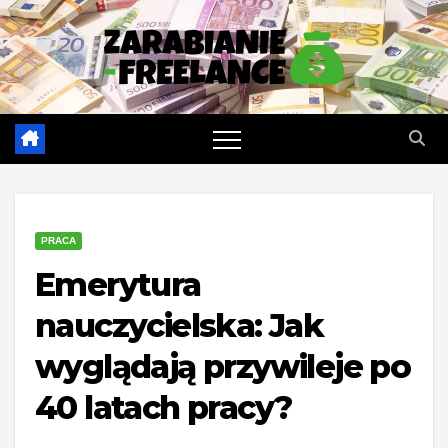
Skip
to
content
PRACA
Emerytura
nauczycielska: Jak
wyglądają przywileje po
40 latach pracy?