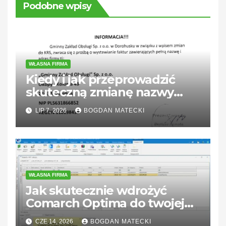
Podobne wpisy
WŁASNA FIRMA
Kiedy i jak przeprowadzić
skuteczną zmianę nazwy
firmy?
LIP 7, 2026
BOGDAN MATECKI
WŁASNA FIRMA
Jak skutecznie wdrożyć
Comarch Optima do twojej
firmy i dobrać odpowiednie
CZE 14, 2026
BOGDAN MATECKI