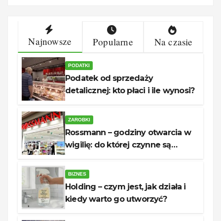
Najnowsze
Popularne
Na czasie
PODATKI
Podatek od sprzedaży
detalicznej: kto płaci i ile wynosi?
ZAROBKI
Rossmann – godziny otwarcia w
wigilię: do której czynne są
sklepy?
BIZNES
Holding – czym jest, jak działa i
kiedy warto go utworzyć?