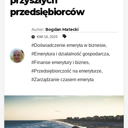
przyszłych
przedsiębiorców
Autor:
Bogdan Matecki
KWI 16, 2025
#Doświadczenie emeryta w biznesie
,
#Emerytura i działalność gospodarcza
,
#Finanse emerytury i biznes
,
#Przedsiębiorczość na emeryturze
,
#Zarządzanie czasem emeryta