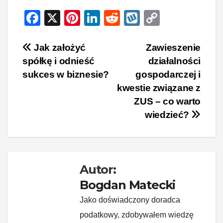
F
X
Pi
Li
R
W
C
a
nt
n
e
yk
o
c
er
k
d
o
p
Nawigacja
Jak założyć
Zawieszenie
spółkę i odnieść
działalności
e
e
e
di
p
y
wpisu
sukces w biznesie?
gospodarczej i
b
st
dI
t
Li
kwestie związane z
o
n
n
ZUS – co warto
o
k
wiedzieć?
k
Autor:
Bogdan Matecki
Jako doświadczony doradca
podatkowy, zdobywałem wiedzę