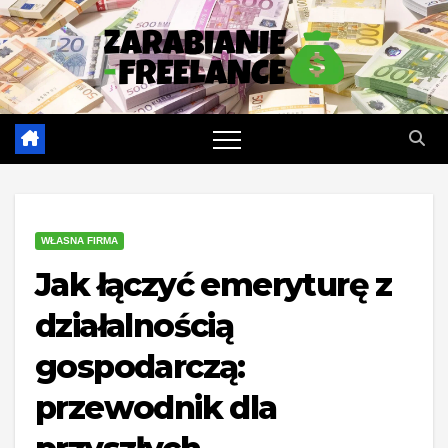
Skip
to
content
WŁASNA FIRMA
Jak łączyć emeryturę z
działalnością
gospodarczą:
przewodnik dla