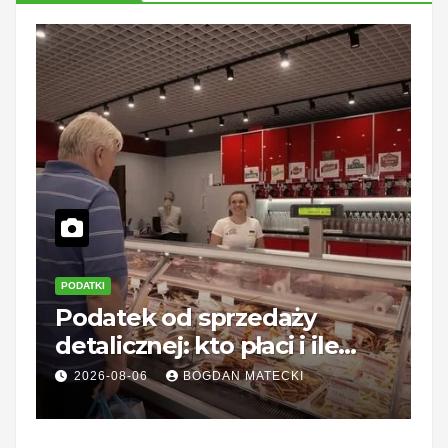
PODATKI
Z
Podatek od sprzedaży
R
detalicznej: kto płaci i ile
o
wynosi?
c
2026-08-06
BOGDAN MATECKI