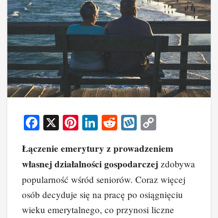
F
X
Pi
Li
R
W
C
a
nt
n
e
yk
o
Łączenie emerytury z prowadzeniem
c
er
k
d
o
p
własnej działalności gospodarczej
zdobywa
e
e
e
di
p
y
popularność wśród seniorów. Coraz więcej
b
st
dI
t
Li
osób decyduje się na pracę po osiągnięciu
o
n
n
wieku emerytalnego, co przynosi liczne
o
k