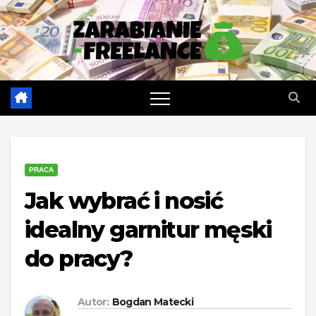
Skip
to
content
PRACA
Jak wybrać i nosić
idealny garnitur męski
do pracy?
Autor:
Bogdan Matecki