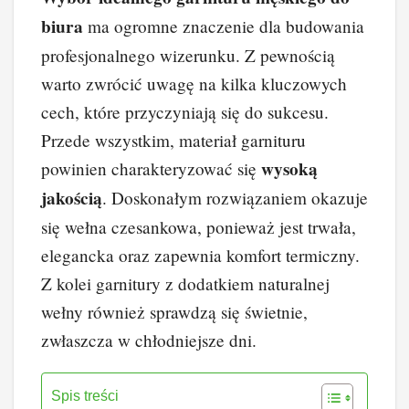
c
er
k
d
o
p
biura
ma ogromne znaczenie dla budowania
e
e
e
di
p
y
profesjonalnego wizerunku. Z pewnością
b
st
dI
t
Li
warto zwrócić uwagę na kilka kluczowych
o
n
n
cech, które przyczyniają się do sukcesu.
o
k
Przede wszystkim, materiał garnituru
k
wysoką
powinien charakteryzować się
jakością
. Doskonałym rozwiązaniem okazuje
się wełna czesankowa, ponieważ jest trwała,
elegancka oraz zapewnia komfort termiczny.
Z kolei garnitury z dodatkiem naturalnej
wełny również sprawdzą się świetnie,
zwłaszcza w chłodniejsze dni.
Spis treści