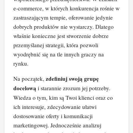
b
st
dI
t
Li
e-commerce, w których konkurencja rośnie w
o
n
n
zastraszającym tempie, oferowanie jedynie
o
k
dobrych produktów nie wystarczy. Dlatego
k
właśnie konieczne jest stworzenie dobrze
przemyślanej strategii, która pozwoli
wyodrębnić się na tle innych graczy na
rynku.
zdefiniuj swoją grupę
Na początek,
docelową
i starannie zrozum jej potrzeby.
Wiedza o tym, kim są Twoi klienci oraz co
ich interesuje, zdecydowanie ułatwi
dostosowanie oferty i komunikacji
marketingowej. Jednocześnie analizuj