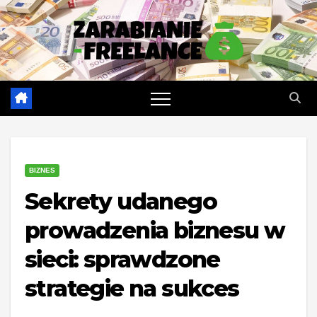
Skip
to
content
BIZNES
Sekrety udanego
prowadzenia biznesu w
sieci: sprawdzone
strategie na sukces