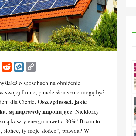
ny?
Korz
dla
bizn
Li
R
W
C
n
e
yk
o
myślałeś o sposobach na obniżenie
k
d
o
p
w swojej firmie, panele słoneczne mogą być
e
di
p
y
Oszczędności, jakie
iem dla Ciebie.
dI
t
Li
ika, są naprawdę imponujące.
Niektórzy
n
n
kują koszty energii nawet o 80%! Brzmi to
k
, słońce, ty moje słońce”, prawda? W