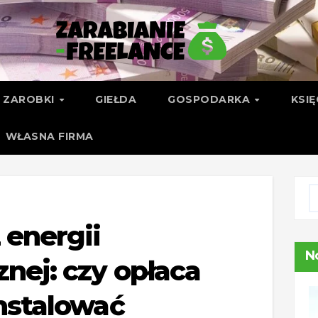
ZAROBKI
GIEŁDA
GOSPODARKA
KSI
WŁASNA FIRMA
 energii
N
znej: czy opłaca
instalować