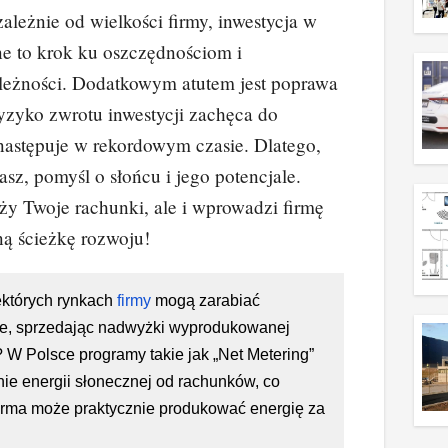
leżnie od wielkości firmy, inwestycja w
ne to krok ku oszczędnościom i
ależności. Dodatkowym atutem jest poprawa
yzyko zwrotu inwestycji zachęca do
następuje w rekordowym czasie. Dlatego,
hasz, pomyśl o słońcu i jego potencjale.
ży Twoje rachunki, ale i wprowadzi firmę
ną ścieżkę rozwoju!
ektórych rynkach
firmy
mogą zarabiać
e, sprzedając nadwyżki wyprodukowanej
? W Polsce programy takie jak „Net Metering”
nie energii słonecznej od rachunków, co
irma może praktycznie produkować energię za