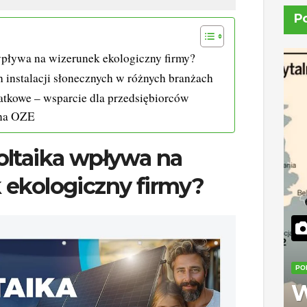
P
wpływa na wizerunek ekologiczny firmy?
 instalacji słonecznych w różnych branżach
datkowe – wsparcie dla przedsiębiorców
 na OZE
oltaika wpływa na
 ekologiczny firmy?
PO
W