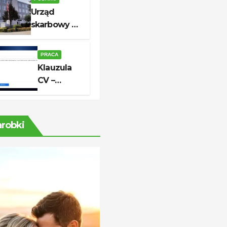
ścieżek
Urząd
kariery
skarbowy w
unerquicklich
Białogardzie
– adres,
PRACA
godziny i
Klauzula
kontakt
CV –
aktualny
wzór do
skutecznej
arobki
aplikacji