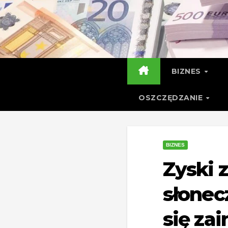
Skip
to
content
BIZNES
OSZCZĘDZANIE
BIZNES
Zyski z
słonec
się za