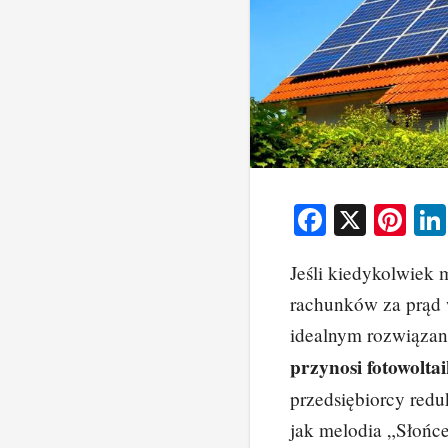
F
X
Pi
a
nt
Jeśli kiedykolwiek 
c
er
rachunków za prąd 
e
e
idealnym rozwiązan
b
st
przynosi fotowolta
o
przedsiębiorcy redu
o
jak melodia „Słońce
k