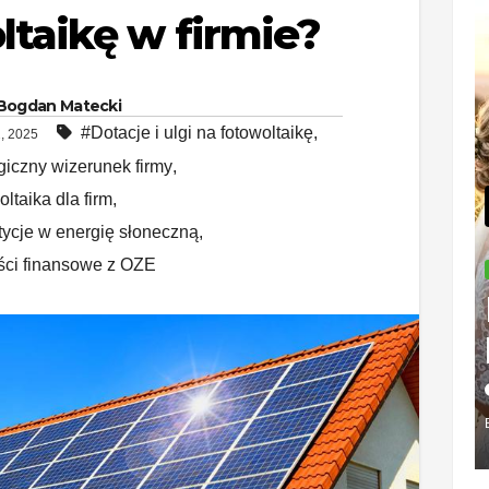
ltaikę w firmie?
Bogdan Matecki
#Dotacje i ulgi na fotowoltaikę
,
2, 2025
iczny wizerunek firmy
,
ltaika dla firm
,
tycje w energię słoneczną
,
ści finansowe z OZE
BIZNES
Dla
duże
wybi
2026-0
inte
BOGDAN 
sym