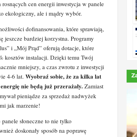
h rosnących cen energii inwestycja w panele
ko ekologiczny, ale i mądry wybór.
 możliwości dofinansowania, które sprawiają,
się jeszcze bardziej korzystna. Programy
lus” i „Mój Prąd” oferują dotacje, które
 kosztów instalacji. Dzięki temu Twój
nacznie mniejszy, a czas zwrotu z inwestycji
Wyobraź sobie, że za kilka lat
Z
ie 4-6 lat.
energię nie będą już przerażały.
Zamiast
zymywał pieniądze za sprzedaż nadwyżek
zmi jak marzenie!
 panele słoneczne to nie tylko
ównież doskonały sposób na poprawę