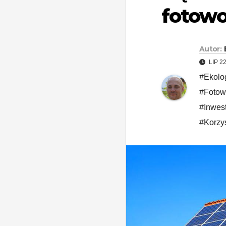
fotowo
Autor:
LIP 2
#Ekolog
#Fotowo
#Inwes
#Korzy