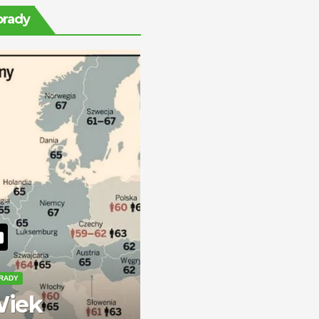
ile można
orady
zarobić?
RADY
iek