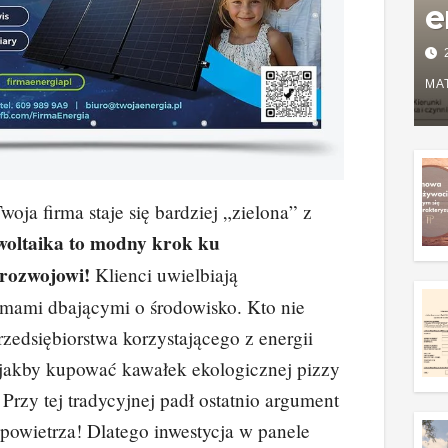
e
P
w
MA
g
z
oja firma staje się bardziej „zielona” z
woltaika to modny krok ku
rozwojowi!
Klienci uwielbiają
rmami dbającymi o środowisko. Kto nie
rzedsiębiorstwa korzystającego z energii
 jakby kupować kawałek ekologicznej pizzy
 Przy tej tradycyjnej padł ostatnio argument
powietrza! Dlatego inwestycja w panele