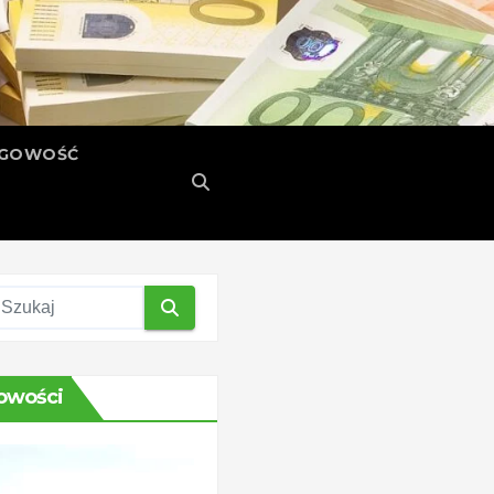
ĘGOWOŚĆ
owości