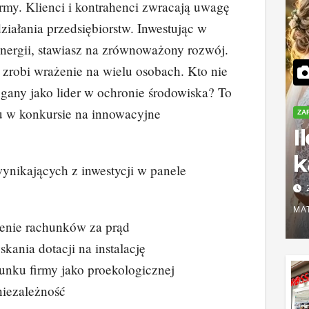
rmy. Klienci i kontrahenci zwracają uwagę
ziałania przedsiębiorstw. Inwestując w
nergii, stawiasz na zrównoważony rozwój.
zrobi wrażenie na wielu osobach. Kto nie
egany jako lider w ochronie środowiska? To
u w konkursie na innowacyjne
ZA
I
k
wynikających z inwestycji w panele
S
r
MA
enie rachunków za prąd
z
kania dotacji na instalację
unku firmy jako proekologicznej
niezależność