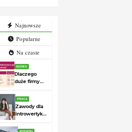
h ścieżek
godziny 
yści
kariery
kontakt
Najnowsze
unerquickl
Popularne
esu
ich
Na czasie
BIZNES
Dlaczego
duże firmy
wybierają
internet
PRACA
symetryczny?
Zawody dla
Korzyści dla
introwertyka
biznesu
– 12
spokojnych
PODATKI