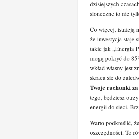
dzisiejszych czasac
słoneczne to nie tyl
Co więcej, istnieją
że inwestycja staje 
takie jak „Energia P
mogą pokryć do 85%
wkład własny jest z
skraca się do zaledw
Twoje rachunki za 
tego, będziesz otr
energii do sieci. Br
Warto podkreślić, że
oszczędności. To r