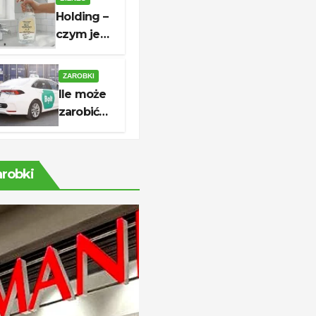
do której
Holding –
czynne są
czym jest,
sklepy?
jak działa
i kiedy
ZAROBKI
warto go
Ile może
utworzyć?
zarobić
kierowca
Bolt?
Stawki,
arobki
koszty i
realny
dochód