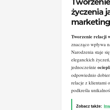
Tworzenie 
życzenia j
marketin
Tworzenie relacji 
znacząco wpływa na
Narodzenia staje si
eleganckich życzeń, 
ociep
jednocześnie
odpowiednio dobiera
relacje z klientami
podkreśla unikalność
Zobacz także:
Inw