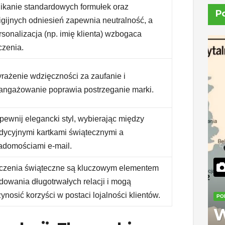
ikanie standardowych formułek oraz
P
ligijnych odniesień zapewnia neutralność, a
rsonalizacja (np. imię klienta) wzbogaca
czenia.
rażenie wdzięczności za zaufanie i
angażowanie poprawia postrzeganie marki.
pewnij elegancki styl, wybierając między
adycyjnymi kartkami świątecznymi a
adomościami e-mail.
czenia świąteczne są kluczowym elementem
dowania długotrwałych relacji i mogą
zynosić korzyści w postaci lojalności klientów.
PO
W