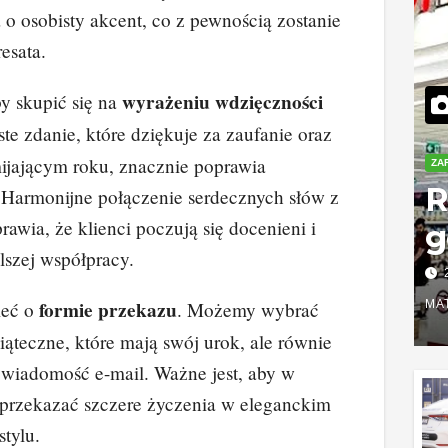
o osobisty akcent, co z pewnością zostanie
esata.
wyrażeniu wdzięczności
by skupić się na
ste zdanie, które dziękuje za zaufanie oraz
jającym roku, znacznie poprawia
ZA
R
 Harmonijne połączenie serdecznych słów z
awia, że klienci poczują się docenieni i
g
szej współpracy.
o
w
formie przekazu
MA
ieć o
. Możemy wybrać
wiąteczne, które mają swój urok, ale równie
k
 wiadomość e-mail. Ważne jest, aby w
s
rzekazać szczere życzenia w eleganckim
tylu.