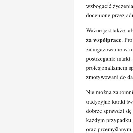
wzbogacić życzenia 
docenione przez adr
Ważne jest także, a
za współpracę
. Pro
zaangażowanie w mi
postrzeganie marki.
profesjonalizmem spr
zmotywowani do dal
Nie można zapomn
tradycyjne kartki ś
dobrze sprawdzi się
każdym przypadku p
oraz przemyślanym s