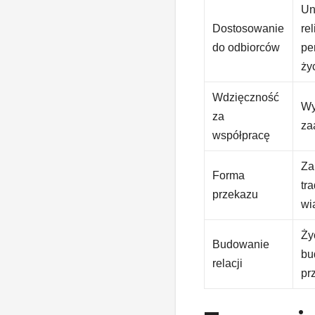
Un
Dostosowanie
re
do odbiorców
pe
ży
Wdzięczność
Wy
za
za
współpracę
Za
Forma
tr
przekazu
wi
Ży
Budowanie
bu
relacji
pr