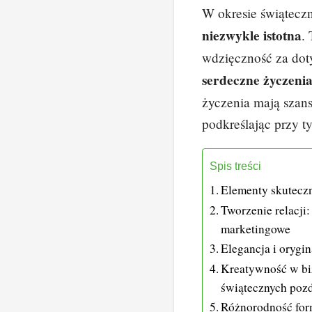
W okresie świątec
c
er
niezwykle istotna
.
e
e
wdzięczność za do
b
st
serdeczne życzeni
o
życzenia mają szans
o
podkreślając przy t
k
Spis treści
Elementy skuteczn
Tworzenie relacji
marketingowe
Elegancja i orygi
Kreatywność w bi
świątecznych poz
Różnorodność for