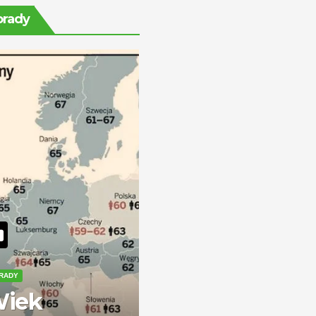
rentę na stałe?
orady
RADY
iek