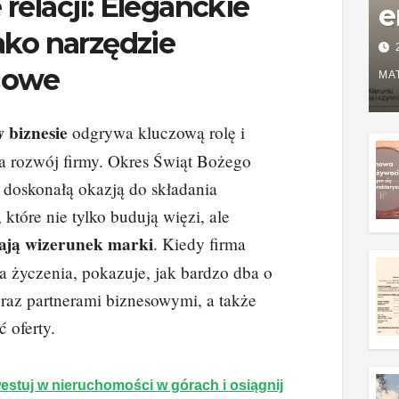
relacji: Eleganckie
e
ako narzędzie
P
gowe
w
MA
g
w biznesie
odgrywa kluczową rolę i
z
 rozwój firmy. Okres Świąt Bożego
ę doskonałą okazją do składania
które nie tylko budują więzi, ale
lają wizerunek marki
. Kiedy firma
 życzenia, pokazuje, jak bardzo dba o
 oraz partnerami biznesowymi, a także
 oferty.
estuj w nieruchomości w górach i osiągnij