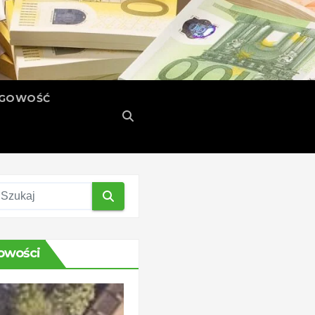
ĘGOWOŚĆ
owości