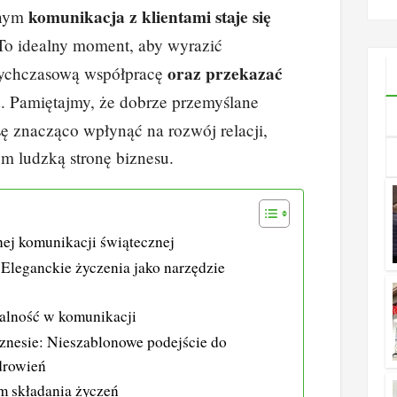
komunikacja z klientami staje się
znym
ile wynosi
k
d
o
p
 To idealny moment, aby wyrazić
e
di
p
y
oraz przekazać
tychczasową współpracę
dI
t
Li
a
. Pamiętajmy, że dobrze przemyślane
n
n
ę znacząco wpłynąć na rozwój relacji,
k
ym ludzką stronę biznesu.
ej komunikacji świątecznej
: Eleganckie życzenia jako narzędzie
nalność w komunikacji
znesie: Nieszablonowe podejście do
drowień
m składania życzeń