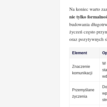
Na koniec warto za
nie tylko formalno
budowania długotrw
życzeń często przyn
oraz pozytywnych sk
Element
Op
W 
Znaczenie
st
komunikacji
wd
Do
Przemyślane
wp
życzenia
st