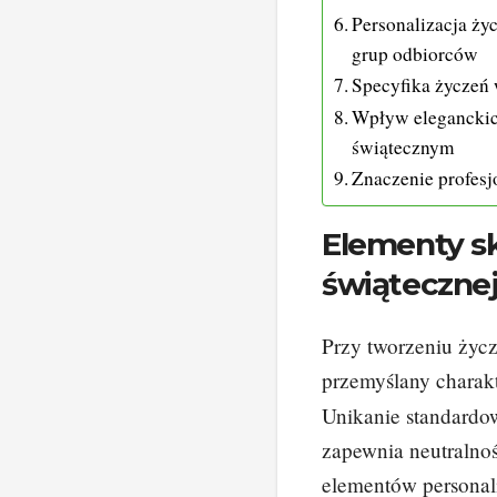
Personalizacja ży
grup odbiorców
Specyfika życzeń 
Wpływ eleganckic
świątecznym
Znaczenie profesj
Elementy s
świąteczne
Przy tworzeniu życ
przemyślany charak
Unikanie standardow
zapewnia neutralno
elementów personali