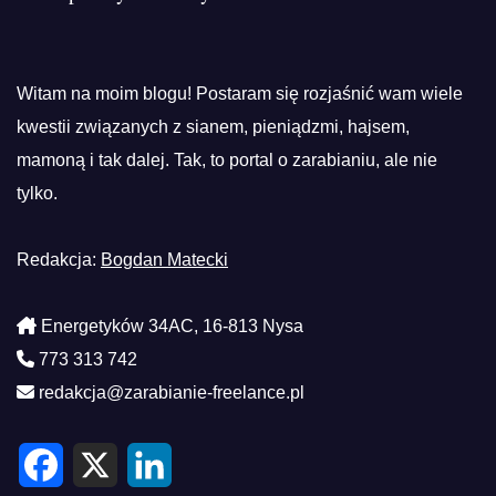
Witam na moim blogu! Postaram się rozjaśnić wam wiele
kwestii związanych z sianem, pieniądzmi, hajsem,
mamoną i tak dalej. Tak, to portal o zarabianiu, ale nie
tylko.
Redakcja:
Bogdan Matecki
Energetyków 34AC, 16-813 Nysa
773 313 742
redakcja@zarabianie-freelance.pl
F
X
L
a
i
c
n