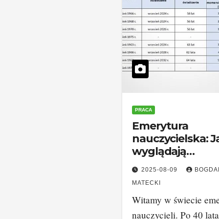
PRACA
Emerytura
nauczycielska: J
wyglądają
przywileje po 40
2025-08-09
BOGDA
latach pracy?
MATECKI
Witamy w świecie eme
nauczycieli. Po 40 lat