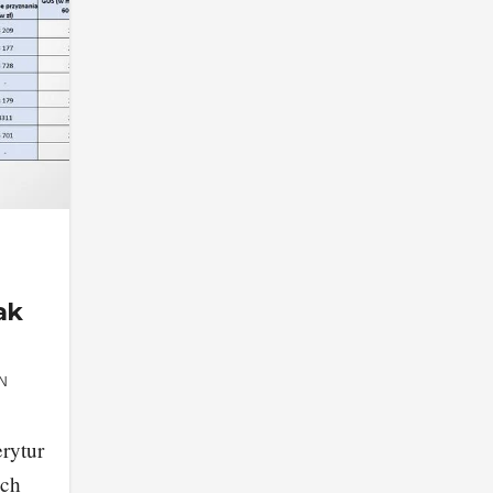
ak
N
rytur
ach