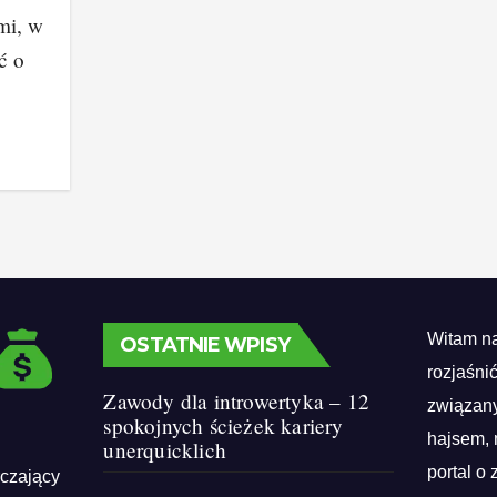
mi, w
ć o
Witam na
OSTATNIE WPISY
rozjaśni
Zawody dla introwertyka – 12
związany
spokojnych ścieżek kariery
hajsem, 
unerquicklich
portal o 
rczający