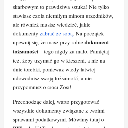
c
er
k
d
o
p
skarbowym to prawdziwa sztuka! Nie tylko
e
e
e
di
p
y
stawiasz czoła niemiłym minom urzędników,
b
st
dI
t
Li
ale również musisz wiedzieć, jakie
o
n
n
dokumenty
zabrać ze sobą
. Na początek
o
k
dokument
upewnij się, że masz przy sobie
k
tożsamości
– tego nigdy za mało. Pamiętaj
też, żeby trzymać go w kieszeni, a nie na
dnie torebki, ponieważ wtedy łatwiej
udowodnisz swoją tożsamość, a nie
przypomnisz o cioci Zosi!
Przechodząc dalej, warto przygotować
wszystkie dokumenty związane z twoimi
sprawami podatkowymi. Mówimy tutaj o