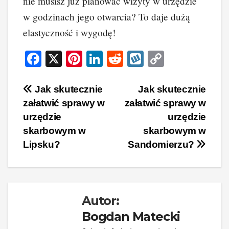
nie musisz już planować wizyty w urzędzie
w godzinach jego otwarcia? To daje dużą
elastyczność i wygodę!
F
X
Pi
Li
R
W
C
a
nt
n
e
yk
o
c
er
k
d
o
p
Nawigacja
Jak skutecznie
Jak skutecznie
załatwić sprawy w
załatwić sprawy w
e
e
e
di
p
y
wpisu
urzędzie
urzędzie
b
st
dI
t
Li
skarbowym w
skarbowym w
o
n
n
Lipsku?
Sandomierzu?
o
k
k
Autor:
Bogdan Matecki