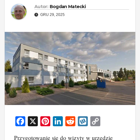
Autor:
Bogdan Matecki
GRU 29, 2025
F
X
Pi
Li
R
W
C
a
nt
n
e
yk
o
Przygotowanie się do wizyty w urzędzie