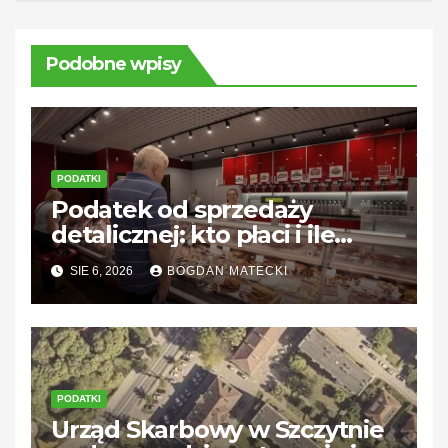
Podobne wpisy
PODATKI
Podatek od sprzedaży
detalicznej: kto płaci i ile
wynosi?
SIE 6, 2026
BOGDAN MATECKI
PODATKI
Urząd Skarbowy w Szczytnie