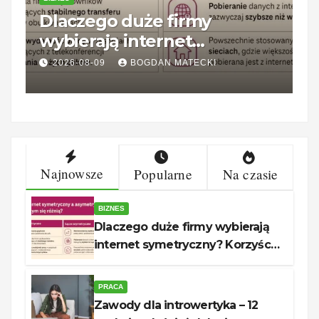
Dlaczego duże firmy
Z
wybierają internet
1
symetryczny? Korzyści dla
k
2026-08-09
BOGDAN MATECKI
biznesu
Najnowsze
Popularne
Na czasie
BIZNES
Dlaczego duże firmy wybierają
internet symetryczny? Korzyści
dla biznesu
PRACA
Zawody dla introwertyka – 12