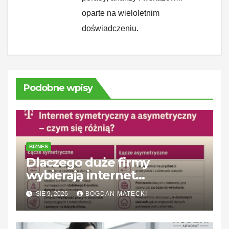
oparte na wieloletnim
doświadczeniu.
Podobne wpisy
BIZNES
Dlaczego duże firmy
wybierają internet
symetryczny? Korzyści dla
SIE 9, 2026
BOGDAN MATECKI
biznesu