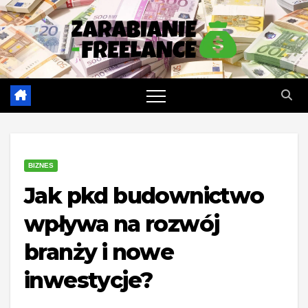
Skip
to
content
BIZNES
Jak pkd budownictwo
wpływa na rozwój
branży i nowe
inwestycje?