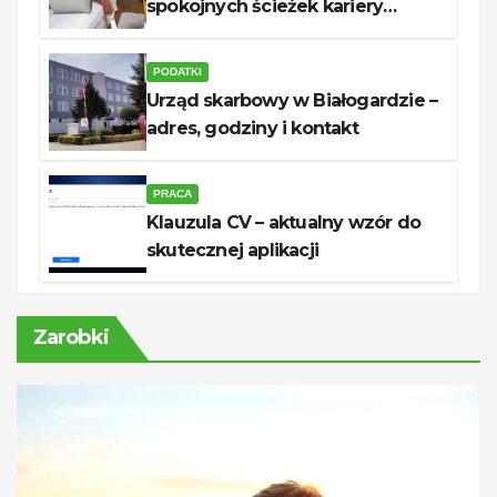
spokojnych ścieżek kariery
unerquicklich
PODATKI
Urząd skarbowy w Białogardzie –
adres, godziny i kontakt
PRACA
Klauzula CV – aktualny wzór do
skutecznej aplikacji
Zarobki