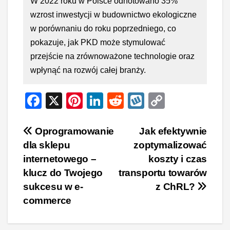
W 2022 roku w Polsce odnotowano 35%
wzrost inwestycji w budownictwo ekologiczne
w porównaniu do roku poprzedniego, co
pokazuje, jak PKD może stymulować
przejście na zrównoważone technologie oraz
wpłynąć na rozwój całej branży.
F
X
Pi
Li
R
W
C
a
nt
n
e
yk
o
c
er
k
d
o
p
Nawigacja
Oprogramowanie
Jak efektywnie
dla sklepu
zoptymalizować
e
e
e
di
p
y
wpisu
internetowego –
koszty i czas
b
st
dI
t
Li
klucz do Twojego
transportu towarów
o
n
n
sukcesu w e-
z ChRL?
o
k
commerce
k