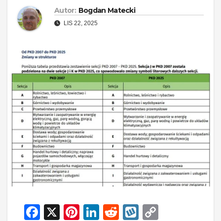
Autor:
Bogdan Matecki
LIS 22, 2025
F
X
Pi
Li
R
W
C