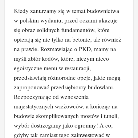
a
nt
n
e
yk
o
Kiedy zanurzamy się w temat budownictwa
c
er
k
d
o
p
w polskim wydaniu, przed oczami ukazuje
e
e
e
di
p
y
się obraz solidnych fundamentów, które
b
st
dI
t
Li
opierają się nie tylko na betonie, ale również
o
n
n
na prawie. Rozmawiając o PKD, mamy na
o
k
myśli zbiór kodów, które, niczym nieco
k
egoistyczne menu w restauracji,
przedstawiają różnorodne opcje, jakie mogą
zaproponować przedsiębiorcy budowlani.
Rozpoczynając od wznoszenia
majestatycznych wieżowców, a kończąc na
budowie skomplikowanych mostów i tuneli,
wybór dostrzegamy jako ogromny! A co,
gdyby tak zamiast tego zainwestować w