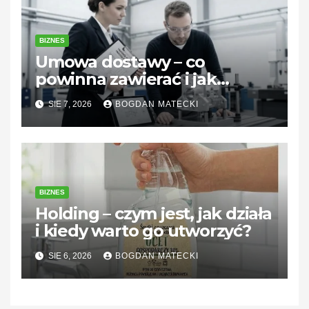
BIZNES
Umowa dostawy – co
powinna zawierać i jak
zabezpieczyć interesy stron
SIE 7, 2026
BOGDAN MATECKI
BIZNES
Holding – czym jest, jak działa
i kiedy warto go utworzyć?
SIE 6, 2026
BOGDAN MATECKI