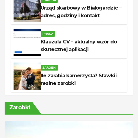
Urząd skarbowy w Białogardzie –
adres, godziny i kontakt
PRACA
Klauzula CV – aktualny wzór do
skutecznej aplikacji
ZAROBKI
Ile zarabia kamerzysta? Stawki i
realne zarobki
Zarobki