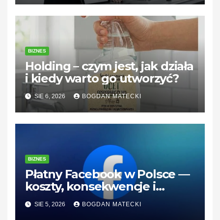
BIZNES
Holding – czym jest, jak działa
i kiedy warto go utworzyć?
SIE 6, 2026
BOGDAN MATECKI
BIZNES
Płatny Facebook w Polsce —
koszty, konsekwencje i
rozwiązania dla firm
SIE 5, 2026
BOGDAN MATECKI