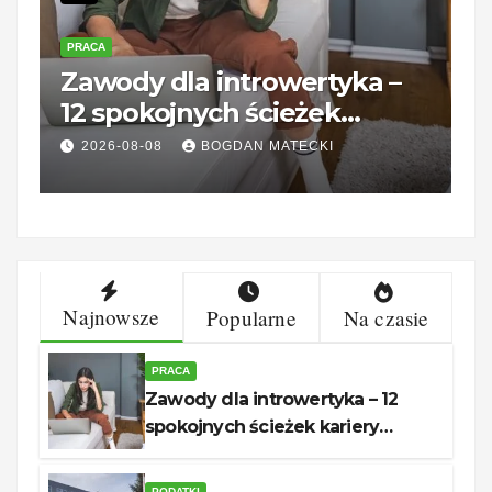
PRACA
P
Zawody dla introwertyka –
U
12 spokojnych ścieżek
B
kariery unerquicklich
g
2026-08-08
BOGDAN MATECKI
Najnowsze
Popularne
Na czasie
PRACA
Zawody dla introwertyka – 12
spokojnych ścieżek kariery
unerquicklich
PODATKI