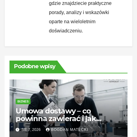
gdzie znajdziecie praktyczne
porady, analizy i wskazówki
oparte na wieloletnim
doświadczeniu.
Podobne wpisy
BIZNES
Umowa dostawy – co
powinna zawierać i jak
zabezpieczyć interesy stron
SIE 7, 2026
BOGDAN MATECKI