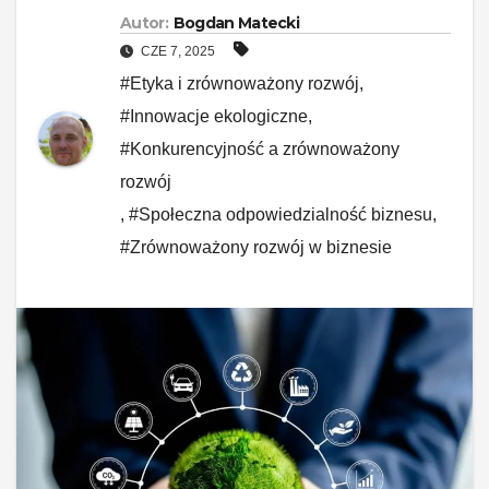
Autor:
Bogdan Matecki
CZE 7, 2025
#Etyka i zrównoważony rozwój
,
#Innowacje ekologiczne
,
#Konkurencyjność a zrównoważony
rozwój
,
#Społeczna odpowiedzialność biznesu
,
#Zrównoważony rozwój w biznesie