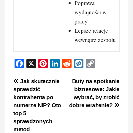
Poprawa
wydajności w
pracy
Lepsze relacje
wewnątrz zespołu
F
X
Pi
Li
R
W
C
a
nt
n
e
yk
o
c
er
k
d
o
p
Nawigacja
Jak skutecznie
Buty na spotkanie
sprawdzić
biznesowe: Jakie
e
e
e
di
p
y
wpisu
kontrahenta po
wybrać, by zrobić
b
st
dI
t
Li
numerze NIP? Oto
dobre wrażenie?
o
n
n
top 5
o
k
sprawdzonych
k
metod