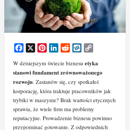
F
X
Pi
Li
R
W
C
a
nt
n
e
yk
o
etyka
W dzisiejszym świecie biznesu
c
er
k
d
o
p
stanowi fundament zrównoważonego
e
e
e
di
p
y
rozwoju
. Zastanów się, czy spotkałeś
b
st
dI
t
Li
korporację, która traktuje pracowników jak
o
n
n
trybiki w maszynie? Brak wartości etycznych
o
k
sprawia, że wiele firm ma problemy
k
reputacyjne. Prowadzenie biznesu powinno
przypominać gotowanie. Z odpowiednich